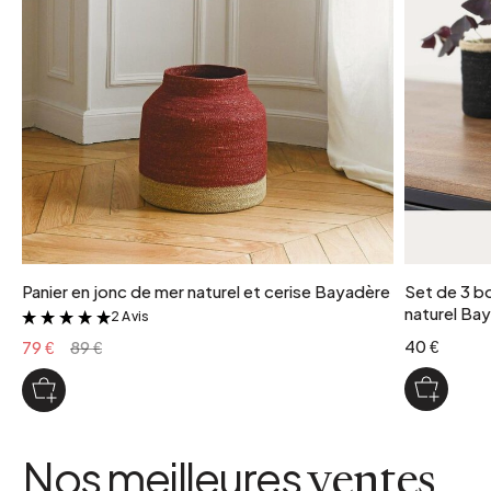
Panier en jonc de mer naturel et cerise Bayadère
Set de 3 bo
naturel Ba
2 Avis
&
40 €
79 €
89 €
Nos meilleures
ventes