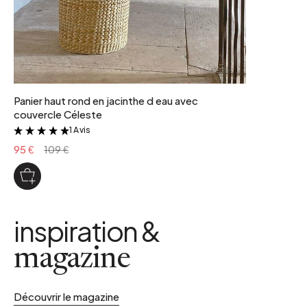
Panier haut rond en jacinthe d eau avec
couvercle Céleste
1 Avis
&
95 €
109 €
inspiration &
magazine
Découvrir le magazine