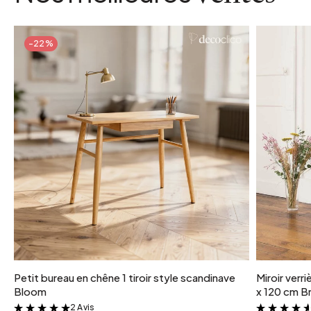
-22%
Petit bureau en chêne 1 tiroir style scandinave
Miroir verr
Bloom
x 120 cm Br
2 Avis
&