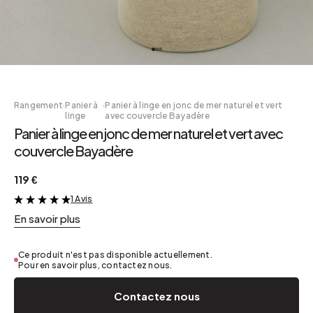
Rangement
·
Panier à
·
Panier à linge en jonc de mer naturel et vert
linge
avec couvercle Bayadère
Panier à linge en jonc de mer naturel et vert avec
couvercle Bayadère
119 €
1 Avis
&
En savoir plus
Ce produit n'est pas disponible actuellement.
Pour en savoir plus, contactez nous.
Contactez nous