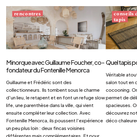
conseils
rencontres
tapis
Minorque avec Guillaume Foucher, co-
Quel tapis p
fondateur du Fontenille Menorca
Véritable atout
Guillaume et Frédéric sont des
salon tout en
collectionneurs. Ils tombent sous le charme
cocooning. On 
d'un lieu, le retapent et en font un refuge slow
permet de déli
life, une parenthèse dans la ville, qui vient
spacieuses. Or
ensuite compléter leur collection. Avec
découvrez notr
Fontenille Menorca, ils poussent l'expérience
déco chaleureu
un peu plus loin : deux fincas voisines
différentes mais complémentaires. Et pour