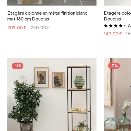
Etagère colonne en métal finition blanc
Etagère colo
mat 180 cm Douglas
Douglas
8 
209.00 €
240.00 €
149.00 €
16
-11%
-11%