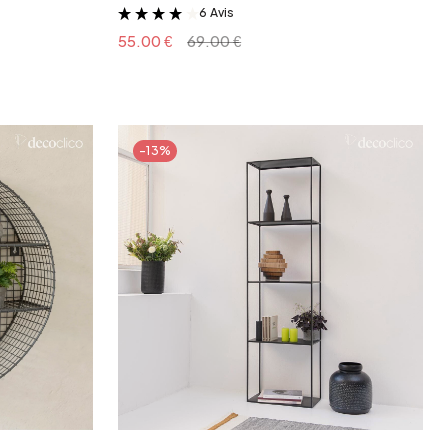
6 Avis
&
55.00 €
69.00 €
-13%
r
Ajouter au panier