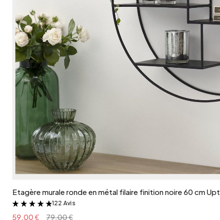
Ajouter au panier
Etagère murale ronde en métal filaire finition noire 60 cm U
122 Avis
&
59.00 €
79.00 €