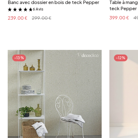
Banc avec dossier en bois de teck Pepper
Table à mange
teck Pepper
6 Avis
&
399.00 €
4
239.00 €
299.00 €
-13%
-12%
Ajouter au panier