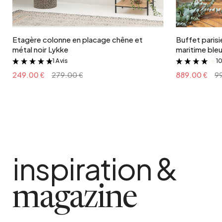
Ajouter au panier
Etagère colonne en placage chêne et
Buffet parisie
métal noir Lykke
maritime ble
1 Avis
10
&
249.00 €
279.00 €
889.00 €
9
inspiration &
magazine