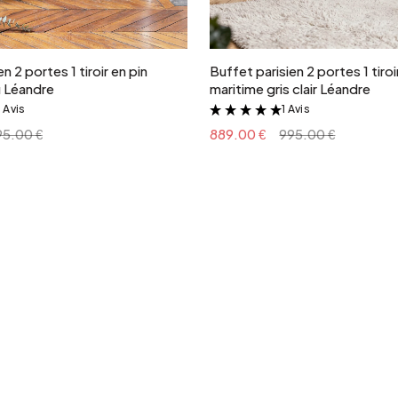
Ajouter au panier
Ajouter au panie
n 2 portes 1 tiroir en pin
Buffet parisien 2 portes 1 tiroi
u Léandre
maritime gris clair Léandre
 Avis
1 Avis
&
&
95.00 €
889.00 €
995.00 €