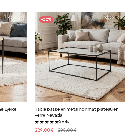
Jardin et terrasse
Rangement de printemps
-22%
r
Ajouter au panier
ne Lykke
Table basse en métal noir mat plateau en
verre Nevada
3 Avis
&
229.00 €
295.00 €