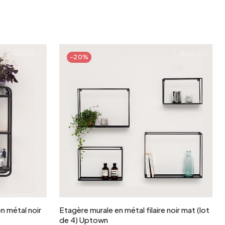
-20%
r
Ajouter au panier
n métal noir
Etagère murale en métal filaire noir mat (lot
de 4) Uptown