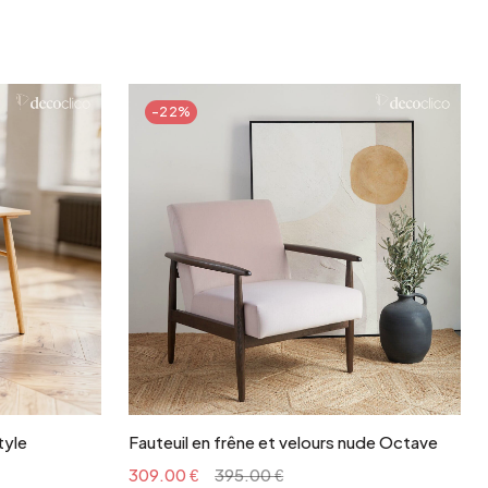
-22%
r
Ajouter au panier
tyle
Fauteuil en frêne et velours nude Octave
309.00 €
395.00 €