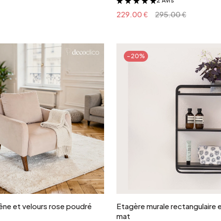
2 Avis
&
229.00 €
295.00 €
-20%
Ajouter au panier
Ajouter au panie
rêne et velours rose poudré
Etagère murale rectangulaire e
mat