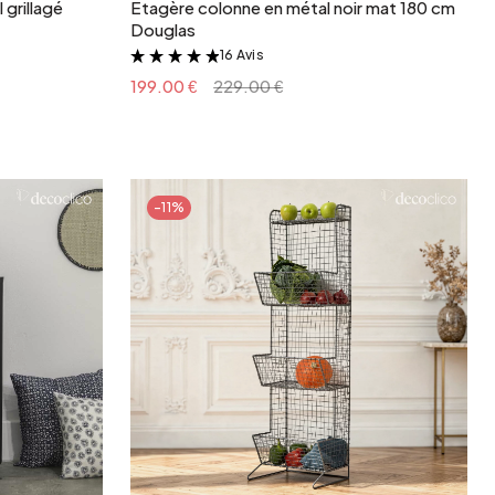
 grillagé
Etagère colonne en métal noir mat 180 cm
Douglas
16 Avis
&
199.00 €
229.00 €
-11%
r
Ajouter au panier