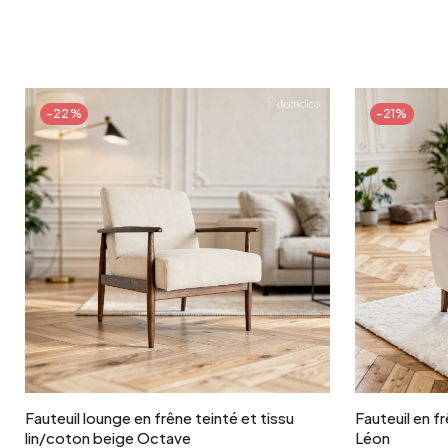
-22%
-21%
Ajouter au panier
Fauteuil lounge en frêne teinté et tissu
Fauteuil en f
lin/coton beige Octave
Léon