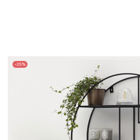
Bistrot
Velours
Bord de mer
Bois blond
Brocante
Papier mâché
Contemporain
Verre
Esprit Haussmannien
Zinc et galva
Grand hôtel
Naturel
-25%