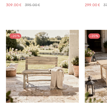
309.00 €
395.00 €
299.00 €
3
-20%
-20%
Ajouter au panier