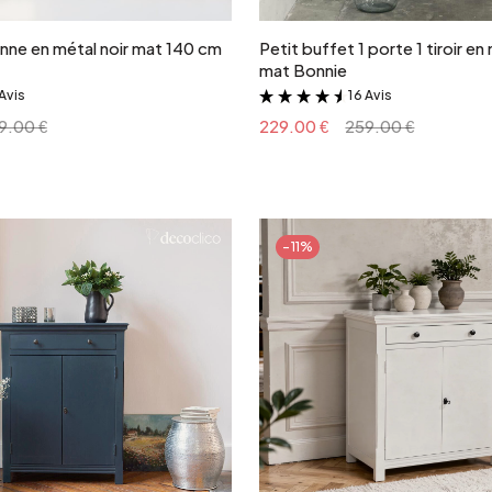
nne en métal noir mat 140 cm
Petit buffet 1 porte 1 tiroir en
mat Bonnie
Avis
16 Avis
&
&
9.00 €
229.00 €
259.00 €
-11%