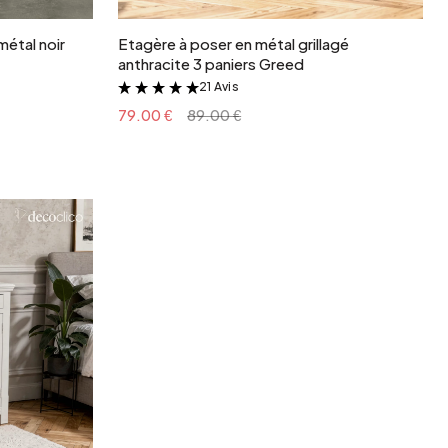
 métal noir
Etagère à poser en métal grillagé
anthracite 3 paniers Greed
21 Avis
&
79.00 €
89.00 €