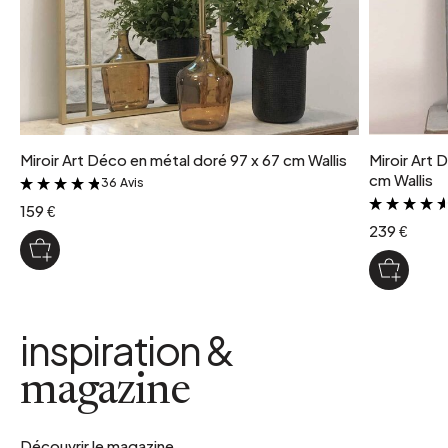
Miroir Art Déco en métal doré 97 x 67 cm Wallis
Miroir Art 
cm Wallis
36 Avis
&
159 €
239 €
inspiration &
magazine
Découvrir le magazine