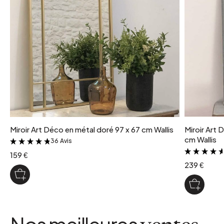
coloris
Noir
Miroir Art Déco en métal doré 97 x 67 cm Wallis
Miroir Art 
cm Wallis
36 Avis
&
159 €
239 €