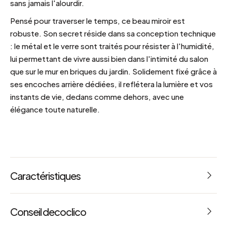
sans jamais l'alourdir.
Pensé pour traverser le temps, ce beau miroir est
robuste. Son secret réside dans sa conception technique
: le métal et le verre sont traités pour résister à l'humidité,
lui permettant de vivre aussi bien dans l'intimité du salon
que sur le mur en briques du jardin. Solidement fixé grâce à
ses encoches arrière dédiées, il reflétera la lumière et vos
instants de vie, dedans comme dehors, avec une
élégance toute naturelle.
Caractéristiques
Privilégier un système d'accroches avec des vis +
chevilles
Conseil decoclico
Dimensions : L 130 x l 3 x h 90 cm