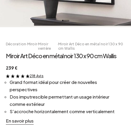
Décoration
·
Miroir
·
Miroir
·
Miroir Art Déco en métal noir 130 x 90
verrière
cm Wallis
Miroir Art Déco en métal noir 130 x 90 cm Wallis
239 €
218 Avis
&
Grand format idéal pour créer de nouvelles
perspectives
Dos imputrescible permettant un usage intérieur
comme extérieur
S'accroche horizontalement comme verticalement
En savoir plus