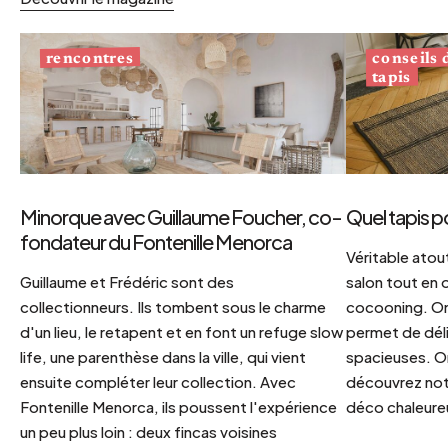
conseils
rencontres
tapis
Minorque avec Guillaume Foucher, co-
Quel tapis p
fondateur du Fontenille Menorca
Véritable atout
Guillaume et Frédéric sont des
salon tout en
collectionneurs. Ils tombent sous le charme
cocooning. On 
d'un lieu, le retapent et en font un refuge slow
permet de déli
life, une parenthèse dans la ville, qui vient
spacieuses. Or
ensuite compléter leur collection. Avec
découvrez notr
Fontenille Menorca, ils poussent l'expérience
déco chaleureu
un peu plus loin : deux fincas voisines