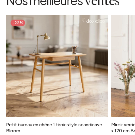
Nos meilleures
ventes
-22%
Petit bureau en chêne 1 tiroir style scandinave
Miroir verr
Bloom
x 120 cm Br