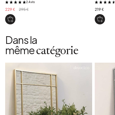
2 Avis
&
229 €
295 €
219 €
Dans la
même
catégorie