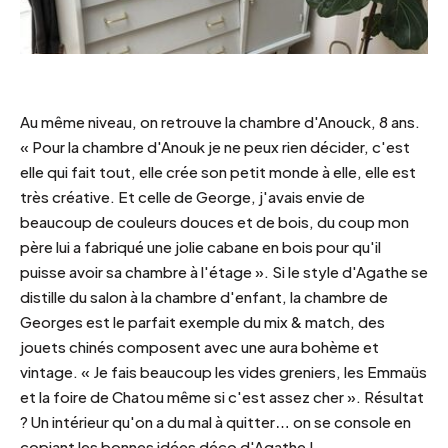
Au même niveau, on retrouve la chambre d'Anouck, 8 ans.
« Pour la chambre d'Anouk je ne peux rien décider, c'est
elle qui fait tout, elle crée son petit monde à elle, elle est
très créative. Et celle de George, j'avais envie de
beaucoup de couleurs douces et de bois, du coup mon
père lui a fabriqué une jolie cabane en bois pour qu'il
puisse avoir sa chambre à l'étage ».
Si le style d'Agathe se
distille du salon à la chambre d'enfant, la chambre de
Georges est le parfait exemple du mix & match, des
jouets chinés composent avec une aura bohème et
vintage. « Je fais beaucoup les vides greniers, les Emmaüs
et la foire de Chatou même si c'est assez cher ». Résultat
? Un intérieur qu'on a du mal à quitter… on se console en
copiant les bonnes idées déco d'Agathe !