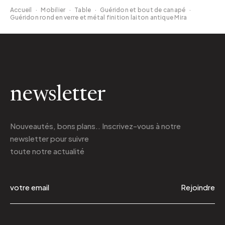
Accueil
·
Mobilier
·
Table
·
Guéridon et bout de canapé
·
Guéridon rond en verre et métal finition laiton antique Mira
newsletter
Nouveautés, bons plans.. Inscrivez-vous à
notre
newsletter
pour suivre
toute notre actualité
Rejoindre