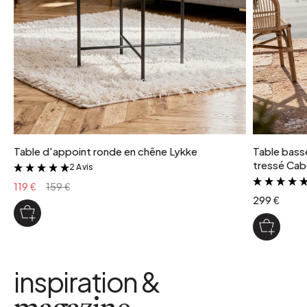
Table d'appoint ronde en chêne Lykke
Table basse
tressé Cab
2 Avis
&
119 €
159 €
299 €
inspiration &