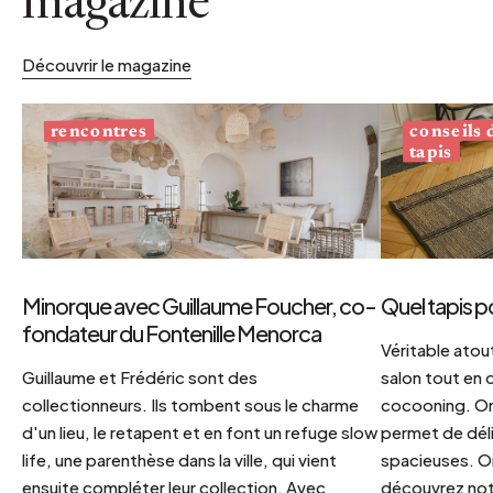
magazine
Découvrir le magazine
conseils
rencontres
tapis
Minorque avec Guillaume Foucher, co-
Quel tapis p
fondateur du Fontenille Menorca
Véritable atout
Guillaume et Frédéric sont des
salon tout en
collectionneurs. Ils tombent sous le charme
cocooning. On 
d'un lieu, le retapent et en font un refuge slow
permet de déli
life, une parenthèse dans la ville, qui vient
spacieuses. Or
ensuite compléter leur collection. Avec
découvrez notr