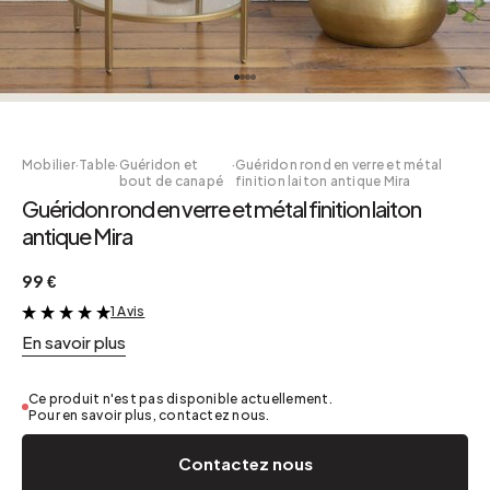
Mobilier
·
Table
·
Guéridon et
·
Guéridon rond en verre et métal
bout de canapé
finition laiton antique Mira
Guéridon rond en verre et métal finition laiton
antique Mira
99 €
1 Avis
&
En savoir plus
Ce produit n'est pas disponible actuellement.
Pour en savoir plus, contactez nous.
Contactez nous