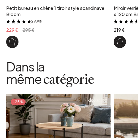
Petit bureau en chêne 1 tiroir style scandinave
Miroir verr
Bloom
x 120 cm Br
2 Avis
&
229 €
295 €
219 €
Dans la
même
catégorie
-25%