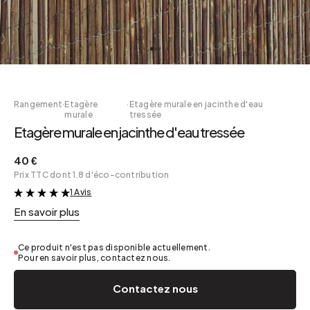
Rangement
·
Etagère
·
Etagère murale en jacinthe d'eau
murale
tressée
Etagère murale en jacinthe d'eau tressée
40 €
Prix TTC dont 1.8 d'éco-contribution
1 Avis
&
En savoir plus
Ce produit n'est pas disponible actuellement.
Pour en savoir plus, contactez nous.
Contactez nous