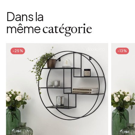
Dans la
même
catégorie
-25%
-13%