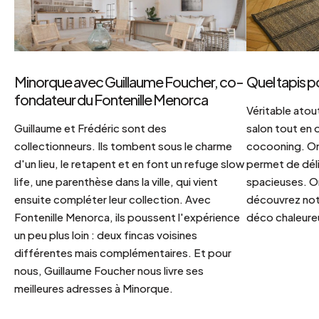
Minorque avec Guillaume Foucher, co-
Quel tapis p
fondateur du Fontenille Menorca
Véritable atout
Guillaume et Frédéric sont des
salon tout en
collectionneurs. Ils tombent sous le charme
cocooning. On 
d'un lieu, le retapent et en font un refuge slow
permet de déli
life, une parenthèse dans la ville, qui vient
spacieuses. Or
ensuite compléter leur collection. Avec
découvrez notr
Fontenille Menorca, ils poussent l'expérience
déco chaleureu
un peu plus loin : deux fincas voisines
différentes mais complémentaires. Et pour
nous, Guillaume Foucher nous livre ses
meilleures adresses à Minorque.