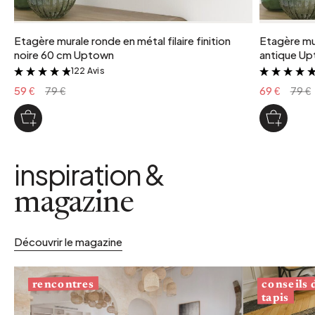
Etagère murale ronde en métal filaire finition
Etagère mur
noire 60 cm Uptown
antique U
122 Avis
&
59 €
79 €
69 €
79 €
inspiration &
magazine
Découvrir le magazine
conseils
rencontres
tapis