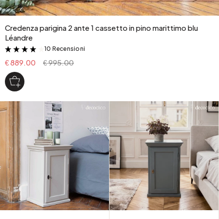
Credenza parigina 2 ante 1 cassetto in pino marittimo blu
Léandre
10 Recensioni
&
€ 889.00
€ 995.00