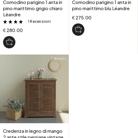
Comodino parigino 1 anta in
Comodino parigino 1 anta in
pino marittimo grigio chiaro
pino marittimo blu Léandre
Léandre
€ 275.00
1 Recensioni
&
€ 280.00
Credenza in legno di mango
2 ante stile persiane vintage