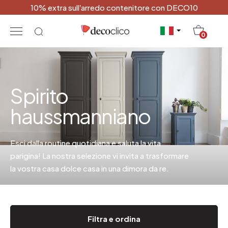
10% extra sull’arredo contenitore con DECO10
20
0
Spirito
haussmanniano
Esci dalla routine quotidiana e saluta la vita
parigina! La nostra selezione vi invita a trasformare
la vostra casa dolce casa in una dimora da re.
Filtra e ordina