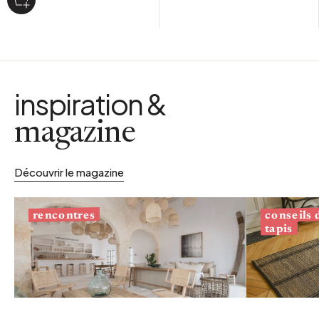
inspiration &
magazine
Découvrir le magazine
conseils
rencontres
tapis