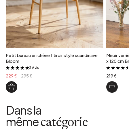
Petit bureau en chêne 1 tiroir style scandinave
Miroir verr
Bloom
x 120 cm Br
2 Avis
&
229 €
295 €
219 €
Dans la
même
catégorie