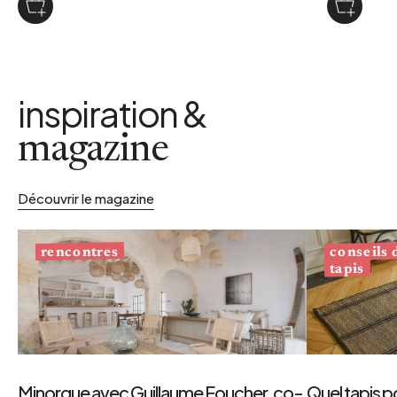
inspiration &
magazine
Découvrir le magazine
conseils
rencontres
tapis
Minorque avec Guillaume Foucher, co-
Quel tapis p