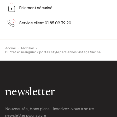
Paiement sécurisé
Service client 01 85 09 39 20
Accueil
·
Mobilier
·
Buffet en manguier 2 portes style persiennes vintage Sienne
newsletter
Nouveautés, bons plans.. Inscrivez-vous à
notre
newsletter
pour suivre