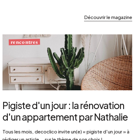
Découvrir le magazine
rencontres
Pigiste d'un jour : la rénovation
d'un appartement par Nathalie
Tous les mois, decoclico invite un(e) « pigiste d'un jour » à
rédiger un article… sur le thème de son choix !