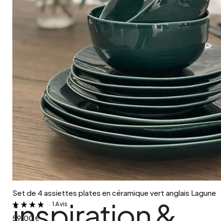
Ajouter au panier
Set de 4 assiettes plates en céramique vert anglais Lagune
inspiration &
1 Avis
&
59.00 €