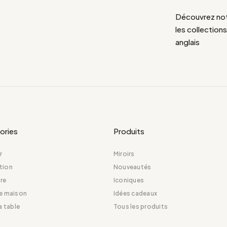
Découvrez notr
les collection
anglais
ories
Produits
r
Miroirs
tion
Nouveautés
re
Iconiques
de maison
Idées cadeaux
la table
Tous les produits