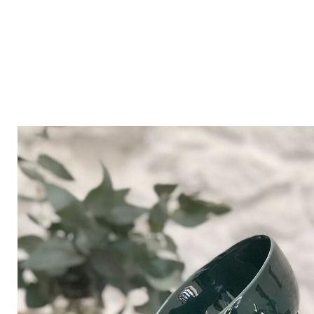
Bistrot
Velours
Bord de mer
Bois blond
Brocante
Papier mâché
Contemporain
Verre
Esprit Haussmannien
Zinc et galva
Grand hôtel
Naturel