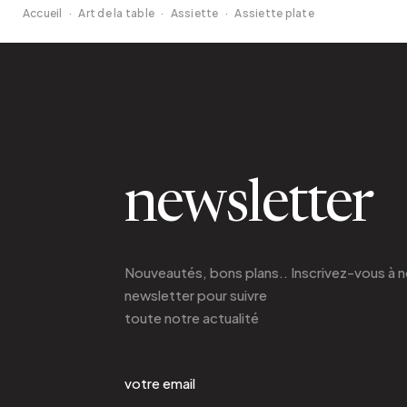
Accueil
·
Art de la table
·
Assiette
·
Assiette plate
newsletter
Nouveautés, bons plans.. Inscrivez-vous à
n
newsletter
pour suivre
toute notre actualité