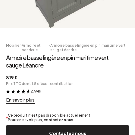
Mobilier
·
Armoire et
·
Armoire basse lingère en pin maritime vert
penderie
sauge Léandre
Armoire basse lingère en pin maritime vert
sauge Léandre
819 €
Prix TTC dont 1.8 d'éco-contribution
2 Avis
&
En savoir plus
Ce produit n'est pas disponible actuellement.
Pour en savoir plus, contactez nous.
Contactez nous