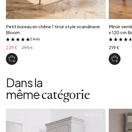
Petit bureau en chêne 1 tiroir style scandinave
Miroir verr
Bloom
x 120 cm Br
2 Avis
&
229 €
295 €
219 €
Dans la
même
catégorie