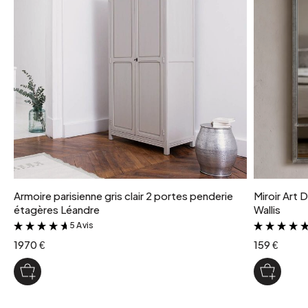
Armoire parisienne gris clair 2 portes penderie
Miroir Art 
étagères Léandre
Wallis
5 Avis
&
1970 €
159 €