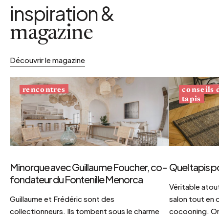
inspiration &
magazine
Découvrir le magazine
conseils
rencontres
tapis
Minorque avec Guillaume Foucher, co-
Quel tapis p
fondateur du Fontenille Menorca
Véritable atout
Guillaume et Frédéric sont des
salon tout en
collectionneurs. Ils tombent sous le charme
cocooning. On 