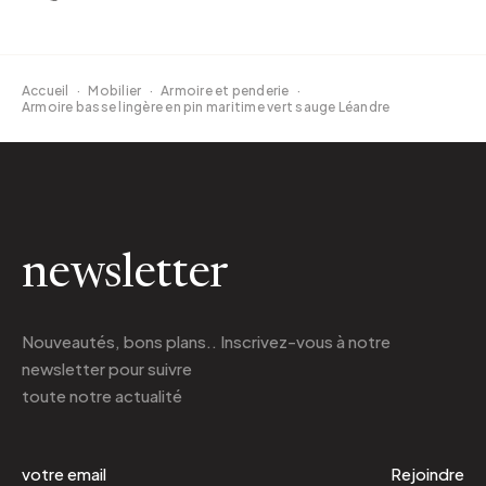
Accueil
·
Mobilier
·
Armoire et penderie
·
Armoire basse lingère en pin maritime vert sauge Léandre
newsletter
Nouveautés, bons plans.. Inscrivez-vous à
notre
newsletter
pour suivre
toute notre actualité
Rejoindre