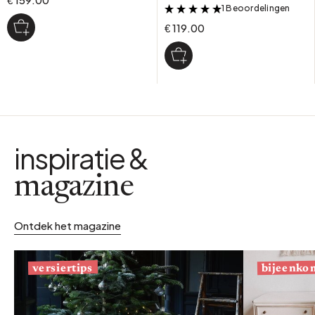
1 Beoordelingen
&
€ 119.00
inspiratie &
magazine
Ontdek het magazine
bijeenko
versiertips