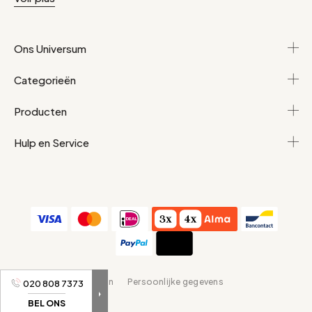
Ons Universum
Categorieën
Producten
Hulp en Service
Algemene voorwaarden
Persoonlijke gegevens
020 808 7373
BEL ONS