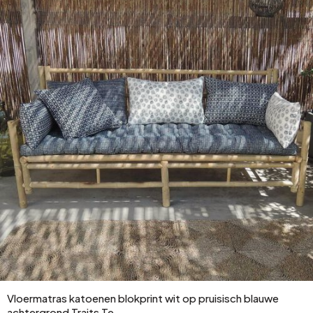
Vloermatras katoenen blokprint wit op pruisisch blauwe
achtergrond Traits Te