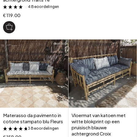
4 Beoordelingen
&
€ 119.00
Materasso da pavimento in
Vloermat van katoen met
cotone stampato blu Fleurs
witte blokprint op een
pruisisch blauwe
3 Beoordelingen
&
achtergrond Croix
€ 159.00