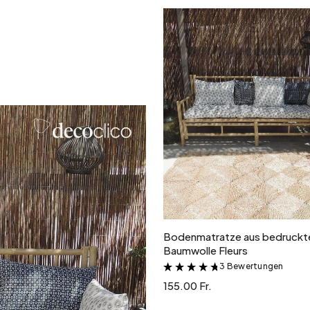
In den Warenkor
Bodenmatratze aus bedruckte
Baumwolle Fleurs
3 Bewertungen
&
155.00 Fr.