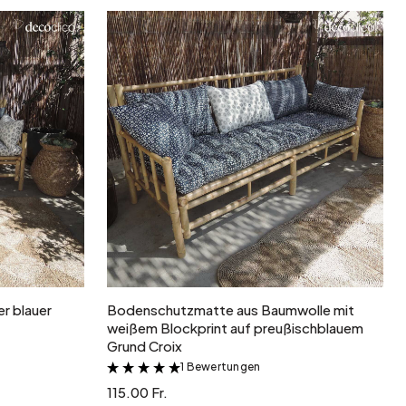
b
In den Warenkorb
r blauer
Bodenschutzmatte aus Baumwolle mit
weißem Blockprint auf preußischblauem
Grund Croix
1 Bewertungen
&
115.00 Fr.