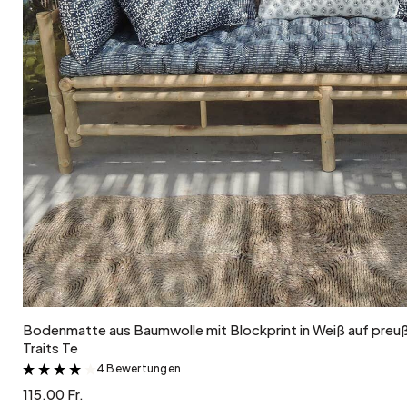
In den Warenkorb
Bodenmatte aus Baumwolle mit Blockprint in Weiß auf preu
Traits Te
4 Bewertungen
&
115.00 Fr.