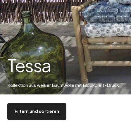
Bistro
Samt
Meeresufer
Blondes Holz
Flohmarkt
Pappmaché
Zeitgenössisch
Glas
Haussmannscher Geist
Zink und Galvano
Großes Hotel
Tessa
Natürlich
Kollektion aus weißer Baumwolle mit Blockprint-Druck.
.
Filtern und sortieren