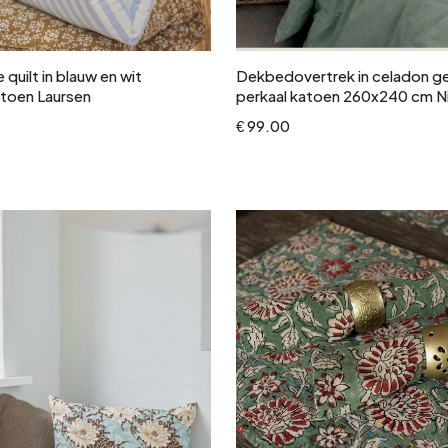
In winkelwagen
In winkelwagen
quilt in blauw en wit
Dekbedovertrek in celadon 
toen Laursen
perkaal katoen 260x240 cm N
€ 99.00