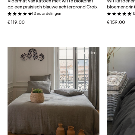
Vloermat van katoen met witte blokprint
Wit katoenen
op een pruisisch blauwe achtergrond Croix
bloemenprin
1 Beoordelingen
1
&
€ 119.00
€ 159.00
In winkelwagen