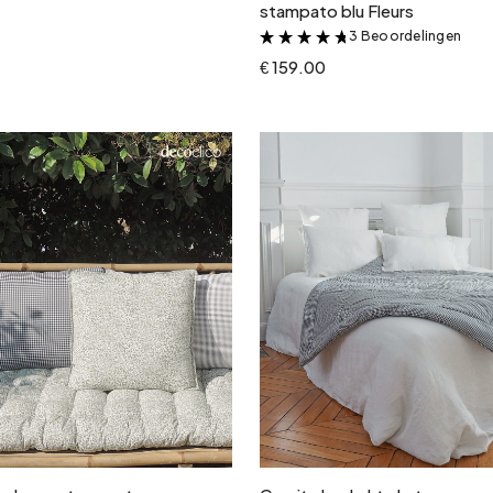
stampato blu Fleurs
3 Beoordelingen
&
€ 159.00
In winkelwagen
In winkelwagen