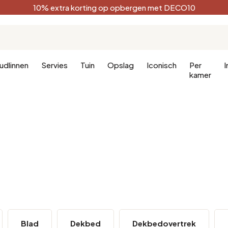
10% extra korting op opbergen met DECO10
udlinnen
Servies
Tuin
Opslag
Iconisch
Per
I
kamer
Keuken
Terracotta
Badkamer
Decoratie
Keukenmeubels
Zwart
Badkamer 
en
Keukenverlichting
Wit
Badkamerli
aapkamer
Bosgroen
Celadon
Pauwblauw
Gouden
Blad
Dekbed
Dekbedovertrek