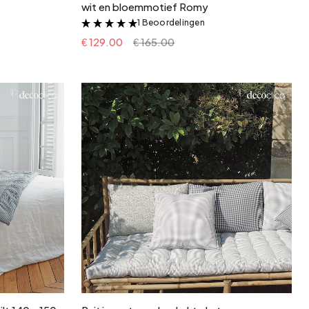
wit en bloemmotief Romy
1 Beoordelingen
&
€ 129.00
€ 165.00
In winkelwagen