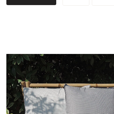
Bistrot
Fluweel
Seaside
Blond hout
Vlooienmarkt
Papier mache
Hedendaags
Glas
Haussmanniaanse geest
Verzinkt en gegalvanis
Grand Hotel
Natuurlijk