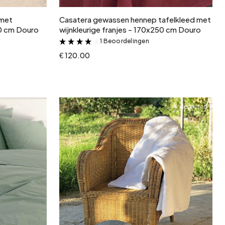
 met
Casatera gewassen hennep tafelkleed met
50 cm Douro
wijnkleurige franjes - 170x250 cm Douro
1 Beoordelingen
&
€ 120.00