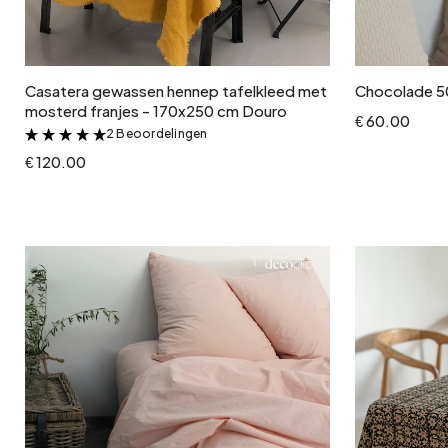
In winkelwagen
Casatera gewassen hennep tafelkleed met
Chocolade 5
mosterd franjes - 170x250 cm Douro
€ 60.00
2 Beoordelingen
&
€ 120.00