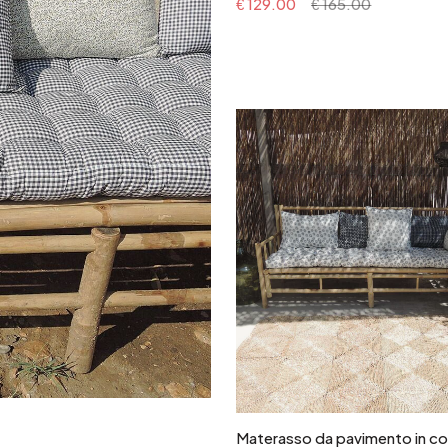
€ 129.00
€ 165.00
In winkelwagen
Materasso da pavimento in c