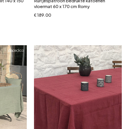
lt 140 x 150
Ruitjespatroon bedrukte katoenen
vloermat 60 x 170 cm Romy
€ 189.00
In winkelwagen