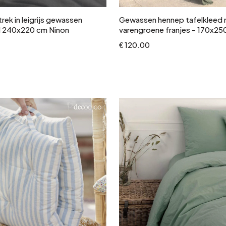
ek in leigrijs gewassen
Gewassen hennep tafelkleed
l 240x220 cm Ninon
varengroene franjes - 170x2
€ 120.00