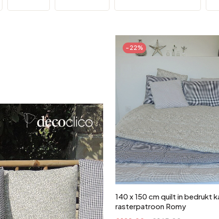
Zilver
-22%
eerd staal
In winkelwagen
140 x 150 cm quilt in bedrukt
rasterpatroon Romy