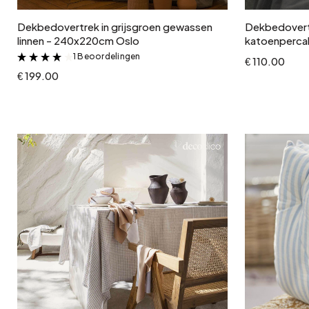
Dekbedovertrek in grijsgroen gewassen
Dekbedovertr
linnen - 240x220cm Oslo
katoenperca
1 Beoordelingen
&
€ 110.00
€ 199.00