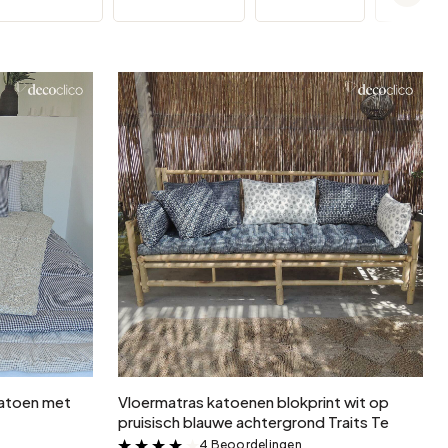
Tuin en terras
Voorjaarsopslag
In winkelwagen
 katoen met
Vloermatras katoenen blokprint wit op
pruisisch blauwe achtergrond Traits Te
4 Beoordelingen
&