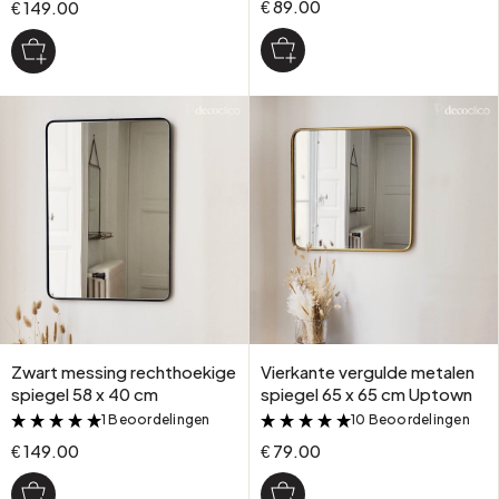
€ 89.00
€ 149.00
Zwart messing rechthoekige
Vierkante vergulde metalen
spiegel 58 x 40 cm
spiegel 65 x 65 cm Uptown
1 Beoordelingen
10 Beoordelingen
&
&
€ 149.00
€ 79.00