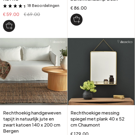
18 Beoordelingen
&
€ 86.00
€ 59.00
€ 69.00
Rechthoekig handgeweven
Rechthoekige messing
tapijt in natuurlijk jute en
spiegel met plank 40 x 52
zwart katoen 140 x 200 cm
cm Chaumont
Bergen
€ 179.00