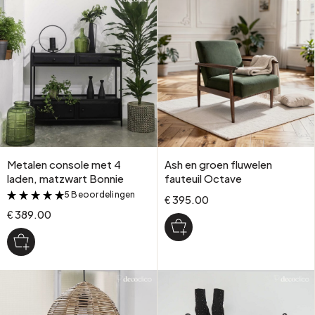
Metalen console met 4
Ash en groen fluwelen
laden, matzwart Bonnie
fauteuil Octave
5 Beoordelingen
&
€ 395.00
€ 389.00