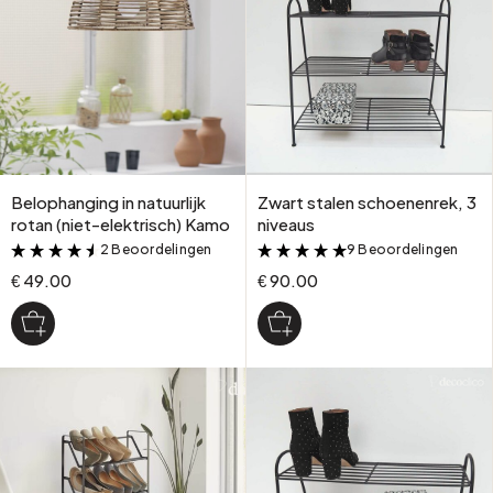
Belophanging in natuurlijk
Zwart stalen schoenenrek, 3
rotan (niet-elektrisch) Kamo
niveaus
2 Beoordelingen
9 Beoordelingen
&
&
€ 49.00
€ 90.00