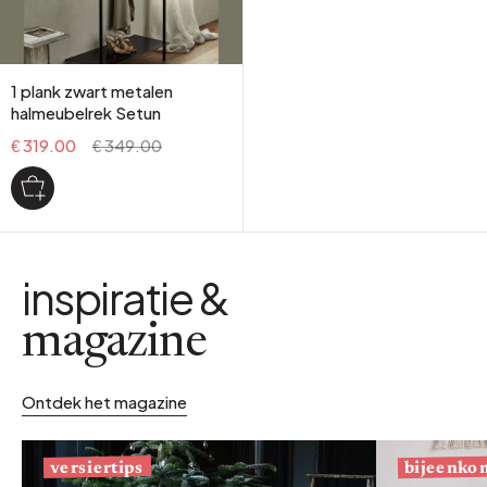
1 plank zwart metalen
halmeubelrek Setun
€ 319.00
€ 349.00
inspiratie &
magazine
Ontdek het magazine
bijeenko
versiertips