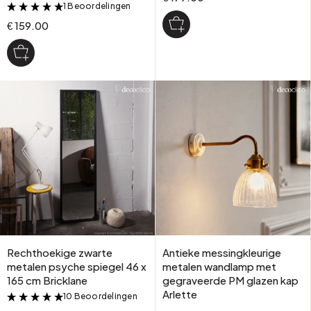
1 Beoordelingen
&
€ 159.00
Rechthoekige zwarte
Antieke messingkleurige
metalen psyche spiegel 46 x
metalen wandlamp met
165 cm Bricklane
gegraveerde PM glazen kap
Arlette
10 Beoordelingen
&