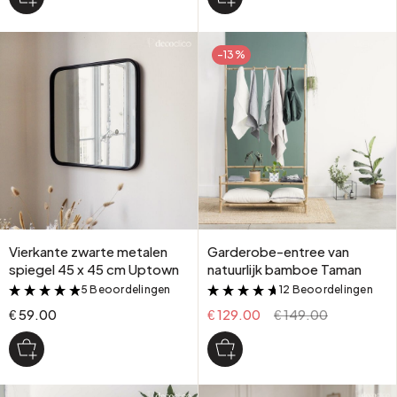
-13%
Vierkante zwarte metalen
Garderobe-entree van
spiegel 45 x 45 cm Uptown
natuurlijk bamboe Taman
5 Beoordelingen
12 Beoordelingen
&
&
€ 59.00
€ 129.00
€ 149.00