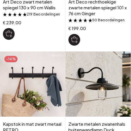
Art Deco zwart metalen
Art Deco rechthoekige
spiegel 130 x 90 cm Wallis
zwarte metalen spiegel 101 x
76 cm Ginger
219 Beoordelingen
&
50 Beoordelingen
&
€ 239.00
€ 199.00
-14%
Kapstok in mat zwart metaal
Zwarte metalen zwanenhals
RETRO
buitenwandlamp Duck