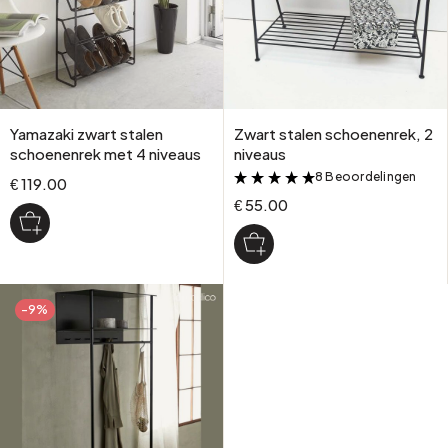
Yamazaki zwart stalen
Zwart stalen schoenenrek, 2
schoenenrek met 4 niveaus
niveaus
8 Beoordelingen
&
€ 119.00
€ 55.00
-9%