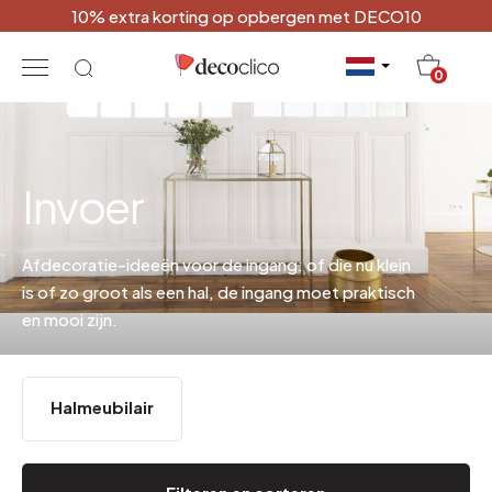
10% extra korting op opbergen met DECO10
20
0
Invoer
Afdecoratie-ideeën voor de ingang: of die nu klein
is of zo groot als een hal, de ingang moet praktisch
en mooi zijn.
Halmeubilair