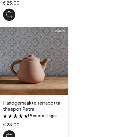
€ 25.00
Handgemaakte terracotta
theepot Petra
1 Beoordelingen
&
€ 23.00