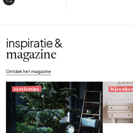
inspiratie &
magazine
Ontdek het magazine
bijeenko
versiertips