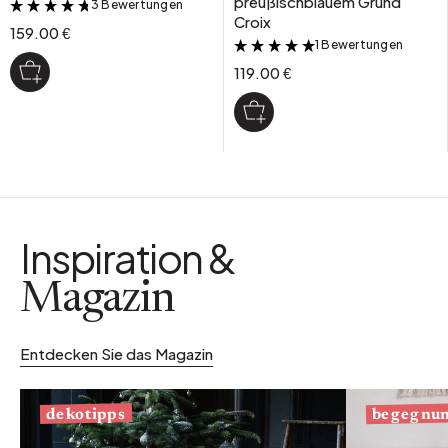
preußischblauem Grund
3 Bewertungen
&
Croix
159.00 €
1 Bewertungen
&
119.00 €
Inspiration &
Magazin
Entdecken Sie das Magazin
begegnu
dekotipps