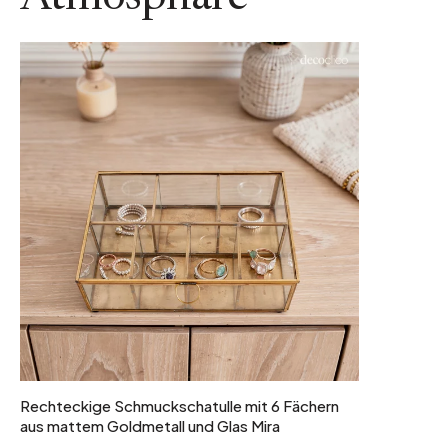
1 kg
Rechteckige Schmuckschatulle mit 6 Fächern
aus mattem Goldmetall und Glas Mira