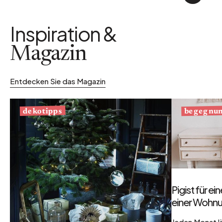
Inspiration &
Magazin
Entdecken Sie das Magazin
begegnu
dekotipps
Pigist für e
einer Wohnu
Jeden Monat l