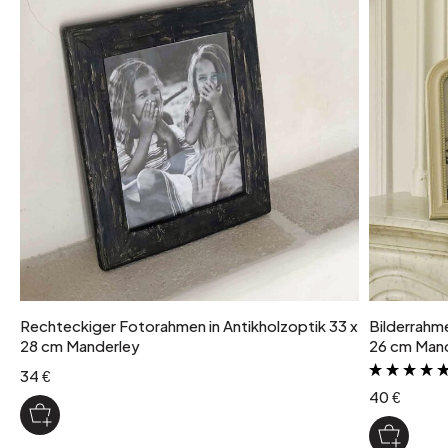
Rechteckiger Fotorahmen in Antikholzoptik 33 x
Bilderrahme
28 cm Manderley
26 cm Man
34 €
40 €