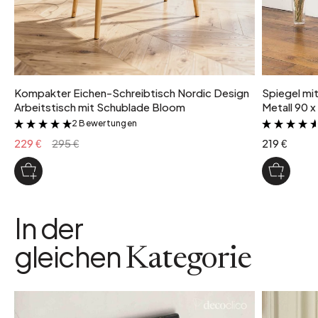
Kompakter Eichen-Schreibtisch Nordic Design
Spiegel mi
Arbeitstisch mit Schublade Bloom
Metall 90 x
2 Bewertungen
&
229 €
295 €
219 €
In der
gleichen
Kategorie