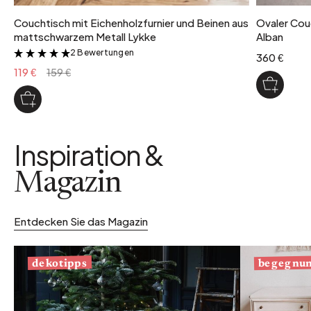
Couchtisch mit Eichenholzfurnier und Beinen aus
Ovaler Cou
mattschwarzem Metall Lykke
Alban
2 Bewertungen
&
360 €
119 €
159 €
Inspiration &
Magazin
Entdecken Sie das Magazin
begegnu
dekotipps