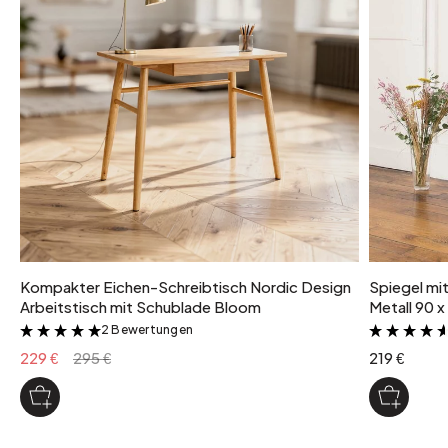
28 kg
Farbvariante
Schwarz
Kompakter Eichen-Schreibtisch Nordic Design
Spiegel mi
Arbeitstisch mit Schublade Bloom
Metall 90 x
2 Bewertungen
&
229 €
295 €
219 €