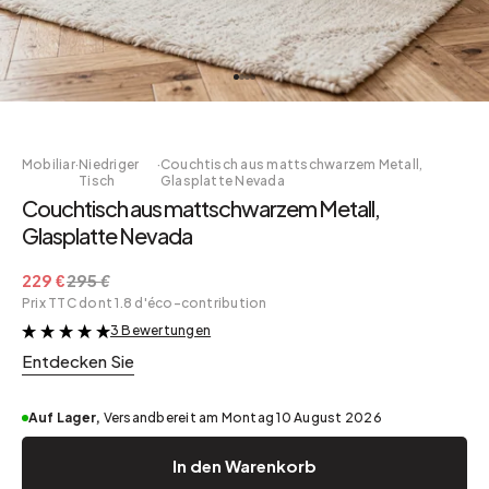
Mobiliar
·
Niedriger
·
Couchtisch aus mattschwarzem Metall,
Tisch
Glasplatte Nevada
Couchtisch aus mattschwarzem Metall,
Glasplatte Nevada
229 €
295 €
Prix TTC dont 1.8 d'éco-contribution
3 Bewertungen
&
Entdecken Sie
Auf Lager,
Versandbereit am Montag 10 August 2026
In den Warenkorb