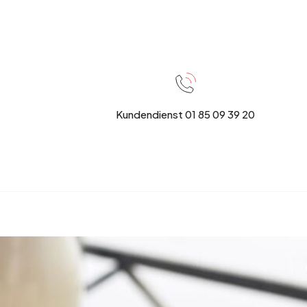
Garten und Terrasse
Frühjahrsaufräumen
Kundendienst 01 85 09 39 20