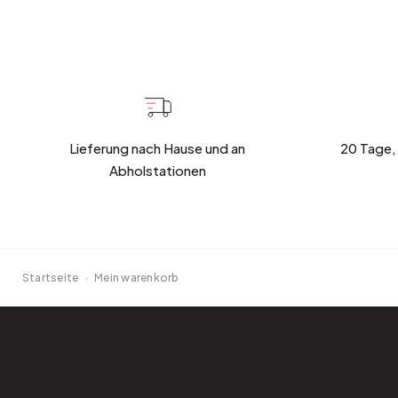
Bistro
Samt
Meeresufer
Blondes Holz
Flohmarkt
Pappmaché
Zeitgenössisch
Glas
Haussmannscher Geist
Zink und Galvano
Lieferung nach Hause und an
20 Tage,
Großes Hotel
Abholstationen
Natürlich
Startseite
·
Mein warenkorb