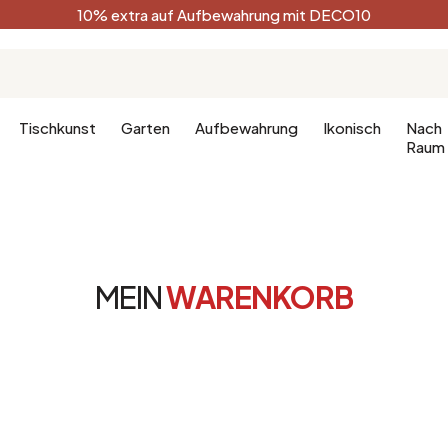
10% extra auf Aufbewahrung mit DECO10
Tischkunst
Garten
Aufbewahrung
Ikonisch
Nach
Raum
Küche
Terracotta
Badezimm
Deko-Ges
MEIN
WARENKORB
Küchenmöbel
Schwarz
Dekoration
hlafzimmer
Leuchte für die Küche
Weiß
Badezimm
fzimmer
Waldgrün
Celadon
Pfauenblau
Golden