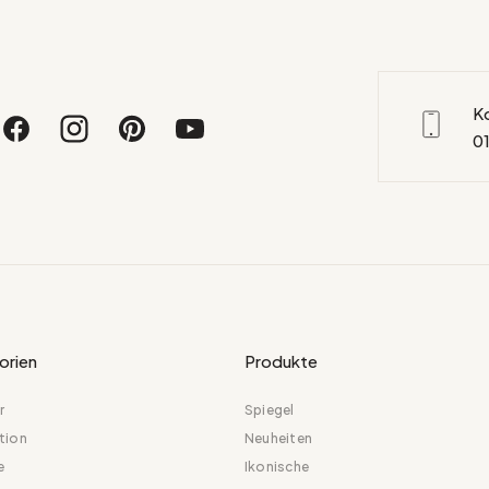
K
01
orien
Produkte
r
Spiegel
tion
Neuheiten
e
Ikonische