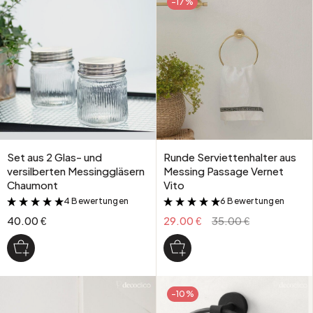
-17%
Set aus 2 Glas- und
Runde Serviettenhalter aus
versilberten Messinggläsern
Messing Passage Vernet
Chaumont
Vito
4 Bewertungen
6 Bewertungen
&
&
40.00 €
29.00 €
35.00 €
-10%