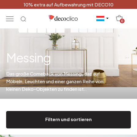
10% extra auf Aufbewahrung mit DECO10
20
0
Messing
Das große Comeback von Messing, das auf
Möbeln, Leuchten und einer ganzen Reihe von
kleinen Deko-Objekten zu finden ist.
.
Filtern und sortieren