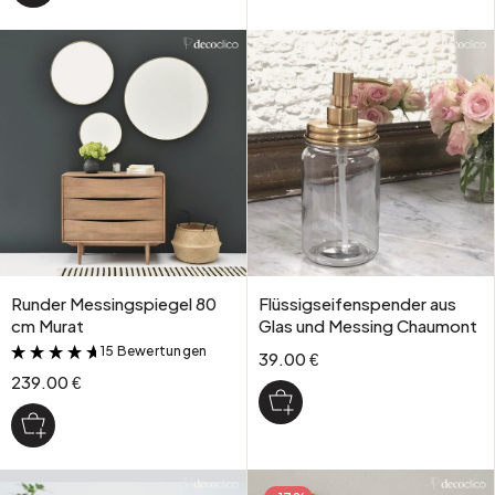
Runder Messingspiegel 80
Flüssigseifenspender aus
cm Murat
Glas und Messing Chaumont
15 Bewertungen
&
39.00 €
239.00 €