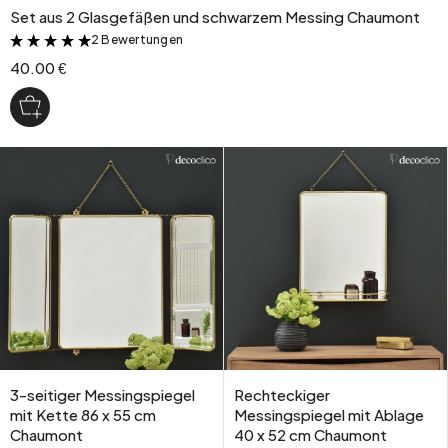
Set aus 2 Glasgefäßen und schwarzem Messing Chaumont
2 Bewertungen
&
40.00 €
3-seitiger Messingspiegel
Rechteckiger
mit Kette 86 x 55 cm
Messingspiegel mit Ablage
Chaumont
40 x 52 cm Chaumont