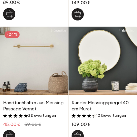
89.00 €
149.00 €
-24%
Handtuchhalter aus Messing
Runder Messingspiegel 40
Passage Vernet
cm Murat
3 Bewertungen
10 Bewertungen
&
&
45.00 €
59.00 €
109.00 €