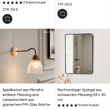
13 Bewertungen
&
179.00 €
279.00 €
Applikation aus Metall in
Rechteckiger Spiegel aus
antikem Messing und
schwarzem Messing 58 x 40
Lampenschirm aus
cm
graviertem PM-Glas Arlette
1 Bewertungen
&