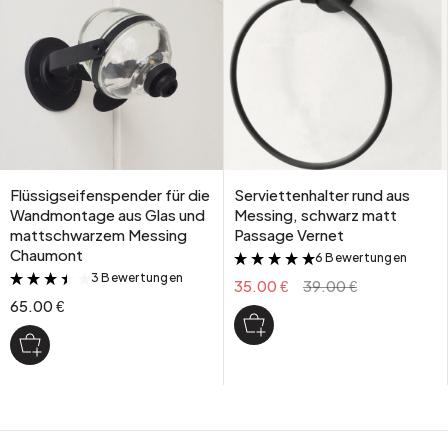
Flüssigseifenspender für die
Serviettenhalter rund aus
Wandmontage aus Glas und
Messing, schwarz matt
mattschwarzem Messing
Passage Vernet
Chaumont
6 Bewertungen
&
3 Bewertungen
&
35.00 €
39.00 €
65.00 €