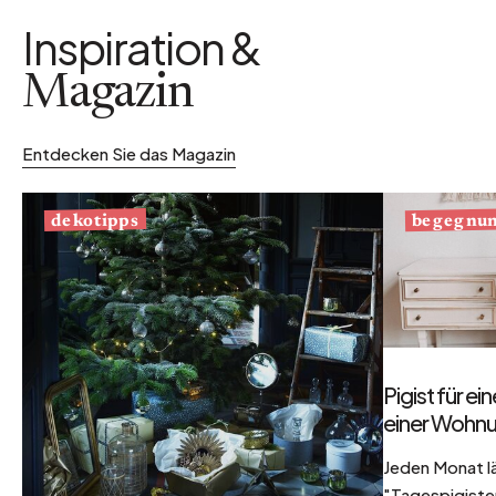
Inspiration &
Magazin
Entdecken Sie das Magazin
begegnu
dekotipps
Pigist für e
einer Wohnu
Jeden Monat l
"Tagespigisten