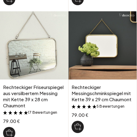
Rechteckiger Friseurspiegel
Rechteckiger
aus versilbertem Messing
Messingschminkspiegel mit
mit Kette 39 x 28 cm
Kette 39 x 29 cm Chaumont
Chaumont
5 Bewertungen
&
17 Bewertungen
&
79.00 €
79.00 €