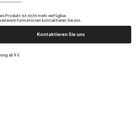
Garten und Terrasse
Frühjahrsaufräumen
es Produkt ist nicht mehr verfügbar.
weitere Informationen kontaktieren Sie uns.
Kontaktieren Sie uns
rung ab 9 €