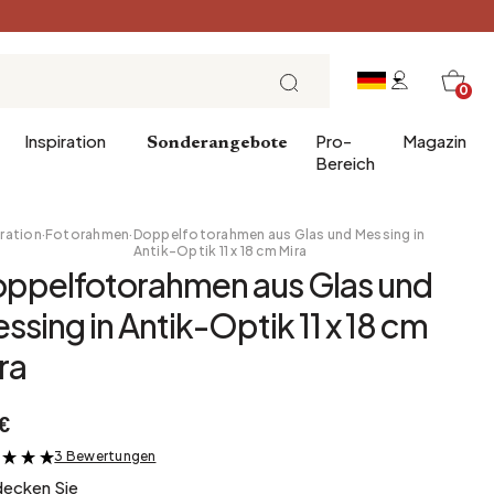
0
Inspiration
Pro-
Magazin
Sonderangebote
Bereich
ration
·
Fotorahmen
·
Doppelfotorahmen aus Glas und Messing in
Antik-Optik 11 x 18 cm Mira
ppelfotorahmen aus Glas und
er
chenke
Eintrag
Frühstück
ssing in Antik-Optik 11 x 18 cm
 für das Badezimmer
Esszimmer
Brunch
ra
erwäsche
Büro
Mittagessen
Bibliothek
Teezeit
€
Wintergarten
Sonntagabend
Vorratskammer
Tapas und Aperitif
3 Bewertungen
&
decken Sie
Dachboden
Festliche Tafel