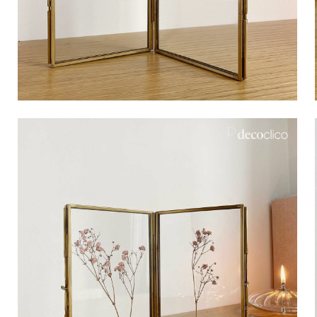
Bistro
Samt
Meeresufer
Blondes Holz
Flohmarkt
Pappmaché
Zeitgenössisch
Glas
Haussmannscher Geist
Zink und Galvano
Großes Hotel
Natürlich