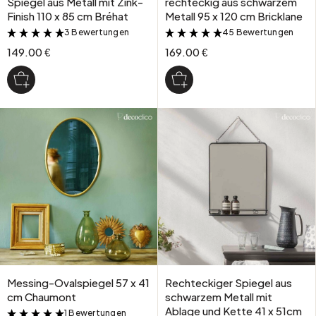
Spiegel aus Metall mit Zink-
rechteckig aus schwarzem
Finish 110 x 85 cm Bréhat
Metall 95 x 120 cm Bricklane
3 Bewertungen
45 Bewertungen
&
&
149.00 €
169.00 €
Messing-Ovalspiegel 57 x 41
Rechteckiger Spiegel aus
cm Chaumont
schwarzem Metall mit
Ablage und Kette 41 x 51cm
1 Bewertungen
&