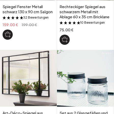
Spiegel Fenster Metall
Rechteckiger Spiegel aus
schwarz 130 x 90 cm Saïgon
schwarzem Metall mit
Ablage 60 x 35 cm Bricklane
32 Bewertungen
&
10 Bewertungen
&
159.00 €
199.00 €
75.00 €
Art-Déco-Spiegel aus
Set aus 2 Glasgefäßen und