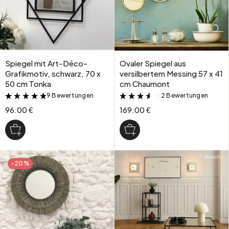
Spiegel mit Art-Déco-
Ovaler Spiegel aus
Grafikmotiv, schwarz, 70 x
versilbertem Messing 57 x 41
50 cm Tonka
cm Chaumont
9 Bewertungen
2 Bewertungen
&
&
96.00 €
169.00 €
-20%