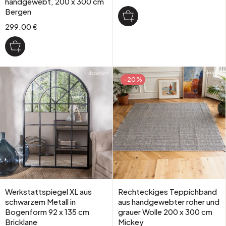
handgewebt, 200 x 300 cm
Bergen
299.00 €
-20%
Werkstattspiegel XL aus
Rechteckiges Teppichband
schwarzem Metall in
aus handgewebter roher und
Bogenform 92 x 135 cm
grauer Wolle 200 x 300 cm
Bricklane
Mickey