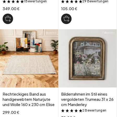
1 Bewertungen
29 Bewertungen
&
&
349.00 €
105.00 €
Rechteckiges Band aus
Bilderrahmen im Stil eines
handgewebtem Naturjute
vergoldeten Trumeau 31 x 26
und Wolle 160 x 230 cm Elise
cm Manderley
2 Bewertungen
&
299.00 €