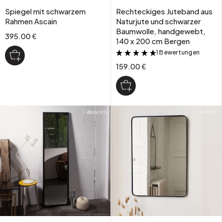
Spiegel mit schwarzem
Rechteckiges Juteband aus
Rahmen Ascain
Naturjute und schwarzer
Baumwolle, handgewebt,
395.00 €
140 x 200 cm Bergen
1 Bewertungen
&
159.00 €