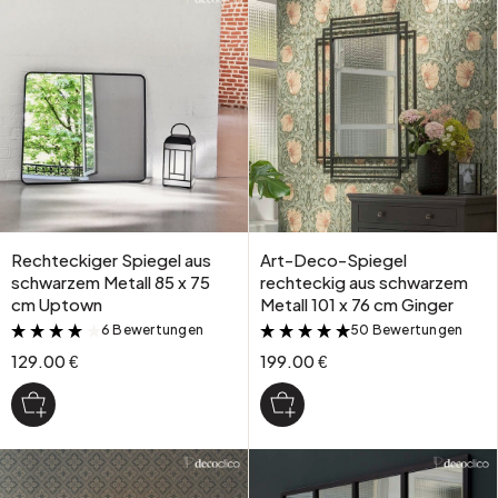
Rechteckiger Spiegel aus
Art-Deco-Spiegel
schwarzem Metall 85 x 75
rechteckig aus schwarzem
cm Uptown
Metall 101 x 76 cm Ginger
6 Bewertungen
50 Bewertungen
&
&
129.00 €
199.00 €