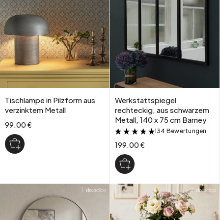
Tischlampe in Pilzform aus
Werkstattspiegel
verzinktem Metall
rechteckig, aus schwarzem
Metall, 140 x 75 cm Barney
99.00 €
134 Bewertungen
&
199.00 €