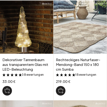
Dekorativer Tannenbaum
Rechteckiges Naturfaser-
aus transparentem Glas mit
Mendong-Band 150 x 180
LED-Beleuchtung
cm Sumba
3 Bewertungen
1 Bewertungen
&
&
33.00 €
219.00 €