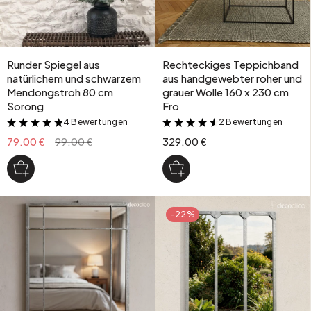
Runder Spiegel aus
Rechteckiges Teppichband
natürlichem und schwarzem
aus handgewebter roher und
Mendongstroh 80 cm
grauer Wolle 160 x 230 cm
Sorong
Fro
4 Bewertungen
2 Bewertungen
&
&
79.00 €
99.00 €
329.00 €
-22%