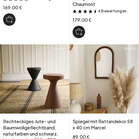
Chaumont
169.00 €
4 Bewertungen
&
179.00 €
Rechteckiges Jute- und
Spiegel mit Rattandekor 58
Baumwollgeflechtband,
x 40 cm Marcel
naturfarben und schwarz,
89.00 €