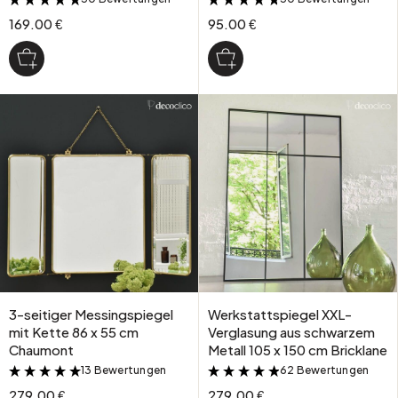
169.00 €
95.00 €
3-seitiger Messingspiegel
Werkstattspiegel XXL-
mit Kette 86 x 55 cm
Verglasung aus schwarzem
Chaumont
Metall 105 x 150 cm Bricklane
13 Bewertungen
62 Bewertungen
&
&
279.00 €
279.00 €