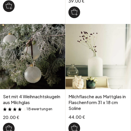
39.00 €
Set mit 4 Weihnachtskugeln
Milchflasche aus Mattglas in
aus Milchglas
Flaschenform 31 x 18 cm
Soline
1 Bewertungen
&
44.00 €
20.00 €