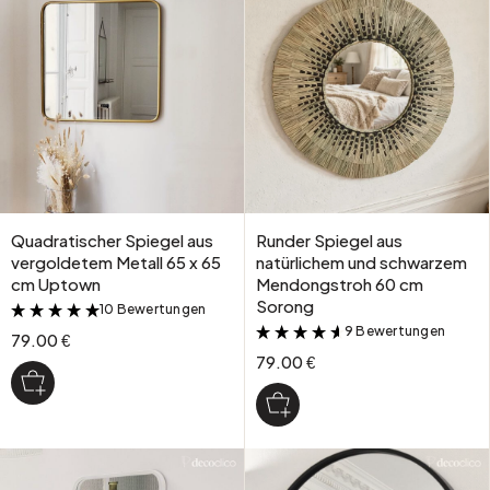
Quadratischer Spiegel aus
Runder Spiegel aus
vergoldetem Metall 65 x 65
natürlichem und schwarzem
cm Uptown
Mendongstroh 60 cm
Sorong
10 Bewertungen
&
9 Bewertungen
&
79.00 €
79.00 €