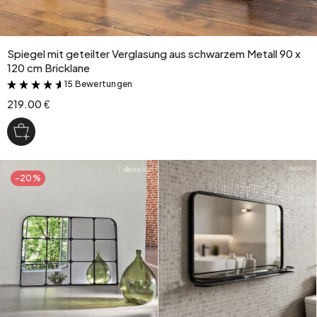
Spiegel mit geteilter Verglasung aus schwarzem Metall 90 x
120 cm Bricklane
15 Bewertungen
&
219.00 €
-20%