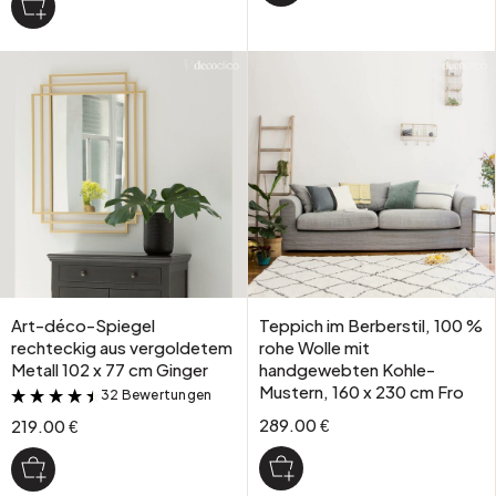
Art-déco-Spiegel
Teppich im Berberstil, 100 %
rechteckig aus vergoldetem
rohe Wolle mit
Metall 102 x 77 cm Ginger
handgewebten Kohle-
Mustern, 160 x 230 cm Fro
32 Bewertungen
&
289.00 €
219.00 €