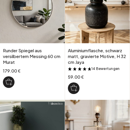
Runder Spiegel aus
Aluminiumflasche, schwarz
versilbertem Messing 60 cm
matt, gravierte Motive, H 32
Murat
cm Jaya
14 Bewertungen
&
179.00 €
59.00 €