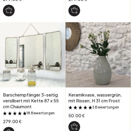
Barschempfänger 3-seitig
Keramikvase, wassergrün,
versilbert mit Kette 87 x 55
mit Rissen, H 31 cm Frost
cm Chaumont
3 Bewertungen
&
18 Bewertungen
&
50.00 €
279.00 €