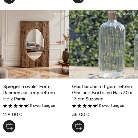
Spiegel in ovaler Form,
Glasflasche mit geriffeltem
Rahmen aus recyceltem
Glas und Borte am Hals 30 x
Holz Pamir
13 cm Suzanne
1 Bewertungen
1 Bewertungen
&
&
219.00 €
35.00 €