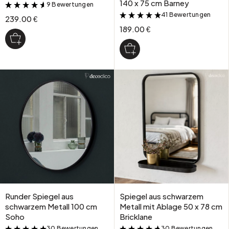
140 x 75 cm Barney
9 Bewertungen
&
41 Bewertungen
&
239.00 €
189.00 €
Runder Spiegel aus
Spiegel aus schwarzem
schwarzem Metall 100 cm
Metall mit Ablage 50 x 78 cm
Soho
Bricklane
30 Bewertungen
30 Bewertungen
&
&