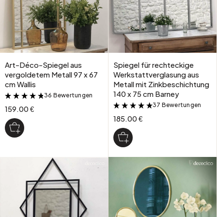
Art-Déco-Spiegel aus
Spiegel für rechteckige
vergoldetem Metall 97 x 67
Werkstattverglasung aus
cm Wallis
Metall mit Zinkbeschichtung
140 x 75 cm Barney
36 Bewertungen
&
37 Bewertungen
&
159.00 €
185.00 €