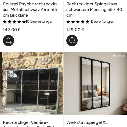
Spiegel Psyche rechteckig
Rechteckiger Spiegel aus
aus Metall schwarz 46 x 165
schwarzem Messing 58 x 40
cm Bricklane
cm
10 Bewertungen
1 Bewertungen
&
&
149.00 €
149.00 €
Rechteckiger Verrière-
Werkstattspiegel XL