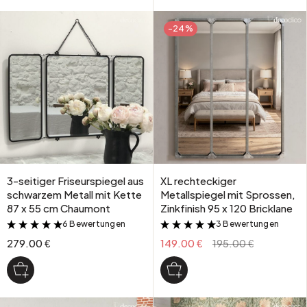
-24%
3-seitiger Friseurspiegel aus
XL rechteckiger
schwarzem Metall mit Kette
Metallspiegel mit Sprossen,
87 x 55 cm Chaumont
Zinkfinish 95 x 120 Bricklane
6 Bewertungen
3 Bewertungen
&
&
279.00 €
149.00 €
195.00 €