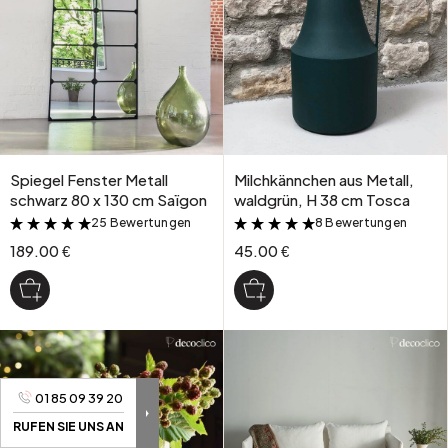
Spiegel Fenster Metall
Milchkännchen aus Metall,
schwarz 80 x 130 cm Saïgon
waldgrün, H 38 cm Tosca
25 Bewertungen
8 Bewertungen
&
&
189.00 €
45.00 €
01 85 09 39 20
RUFEN SIE UNS AN