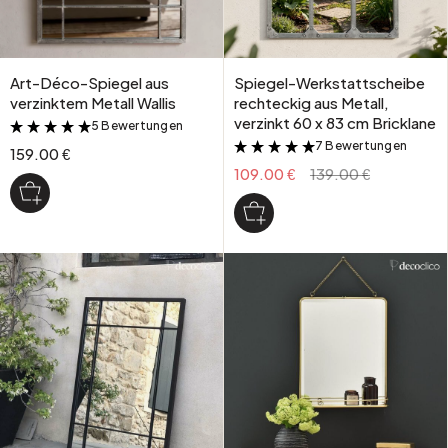
Art-Déco-Spiegel aus
Spiegel-Werkstattscheibe
verzinktem Metall Wallis
rechteckig aus Metall,
verzinkt 60 x 83 cm Bricklane
5 Bewertungen
&
7 Bewertungen
&
159.00 €
109.00 €
139.00 €