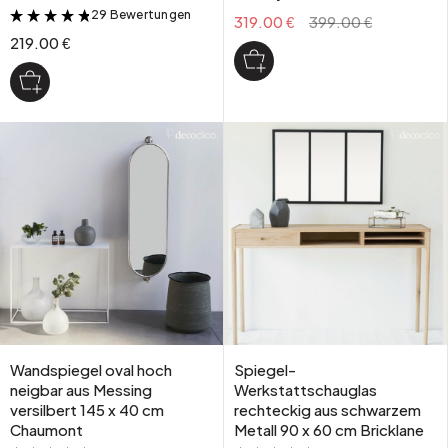
29 Bewertungen
&
319.00 €
399.00 €
219.00 €
Wandspiegel oval hoch
Spiegel-
neigbar aus Messing
Werkstattschauglas
versilbert 145 x 40 cm
rechteckig aus schwarzem
Chaumont
Metall 90 x 60 cm Bricklane