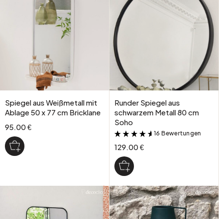
Spiegel aus Weißmetall mit
Runder Spiegel aus
Ablage 50 x 77 cm Bricklane
schwarzem Metall 80 cm
Soho
95.00 €
16 Bewertungen
&
129.00 €