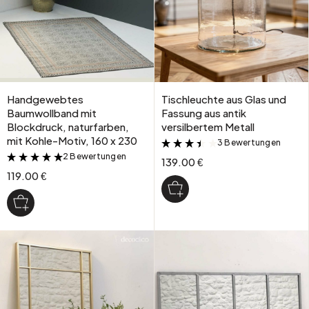
Handgewebtes
Tischleuchte aus Glas und
Baumwollband mit
Fassung aus antik
Blockdruck, naturfarben,
versilbertem Metall
mit Kohle-Motiv, 160 x 230
3 Bewertungen
&
2 Bewertungen
&
139.00 €
119.00 €