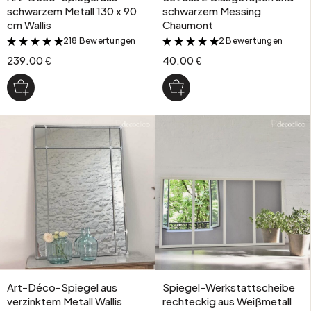
schwarzem Metall 130 x 90
schwarzem Messing
cm Wallis
Chaumont
218 Bewertungen
2 Bewertungen
&
&
239.00 €
40.00 €
Art-Déco-Spiegel aus
Spiegel-Werkstattscheibe
verzinktem Metall Wallis
rechteckig aus Weißmetall