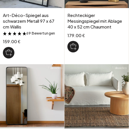
Art-Déco-Spiegel aus
Rechteckiger
schwarzem Metall 97 x 67
Messingspiegel mit Ablage
cm Wallis
40 x 52 cm Chaumont
69 Bewertungen
&
179.00 €
159.00 €