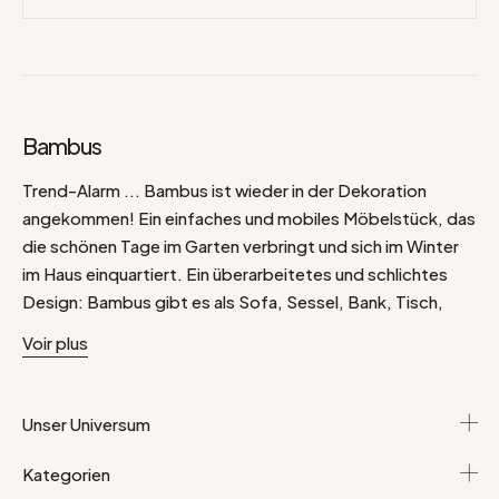
Bambus
Trend-Alarm ... Bambus ist wieder in der Dekoration
angekommen! Ein einfaches und mobiles Möbelstück, das
die schönen Tage im Garten verbringt und sich im Winter
im Haus einquartiert. Ein überarbeitetes und schlichtes
Design: Bambus gibt es als Sofa, Sessel, Bank, Tisch,
Stuhl, Regal... Er verleiht einen Vintage- und Bohemian-
Voir plus
Look, der genau dem Zeitgeist entspricht, 70er Jahre mit
Gipsy-Folk-Noten, wie wir sie lieben.
Unser Universum
Kategorien