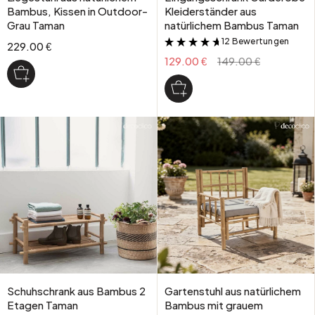
Bambus, Kissen in Outdoor-
Kleiderständer aus
Grau Taman
natürlichem Bambus Taman
12 Bewertungen
&
229.00 €
129.00 €
149.00 €
Schuhschrank aus Bambus 2
Gartenstuhl aus natürlichem
Etagen Taman
Bambus mit grauem