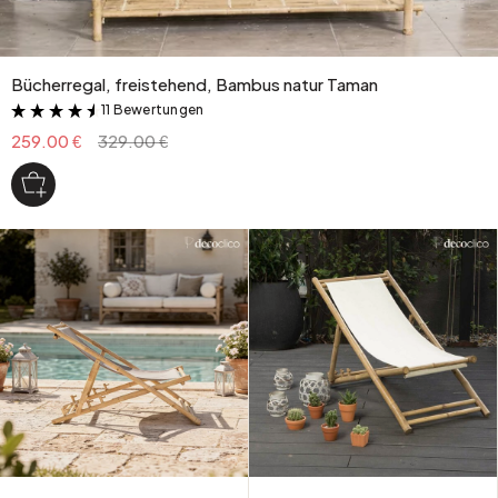
Bücherregal, freistehend, Bambus natur Taman
11 Bewertungen
&
259.00 €
329.00 €