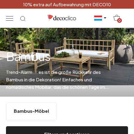
10% extra auf Aufbewahrung mit DECO10
20
0
Bambus
Trend-Alarm ... es ist die große Rückkehr des
Bambus in die Dekoration! Einfaches und
nomadisches Mobiliar, das die schönen Tage im
Garten verbringt und sein Winterquartier im Haus
bezieht.
Bambus-Möbel