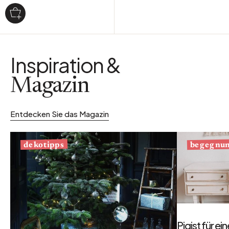
Inspiration &
Magazin
Entdecken Sie das Magazin
begegnu
dekotipps
Pigist für e