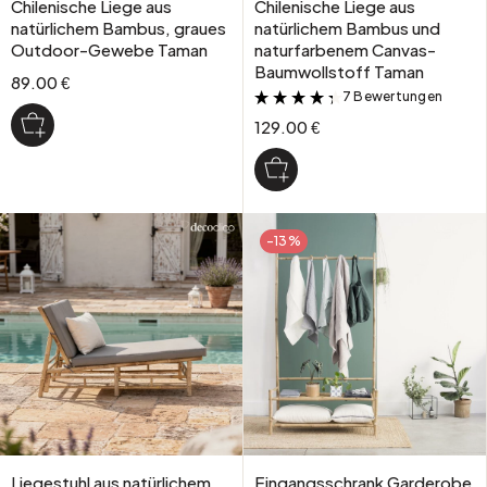
Chilenische Liege aus
Chilenische Liege aus
natürlichem Bambus, graues
natürlichem Bambus und
Outdoor-Gewebe Taman
naturfarbenem Canvas-
Baumwollstoff Taman
89.00 €
7 Bewertungen
&
129.00 €
-13%
Liegestuhl aus natürlichem
Eingangsschrank Garderobe