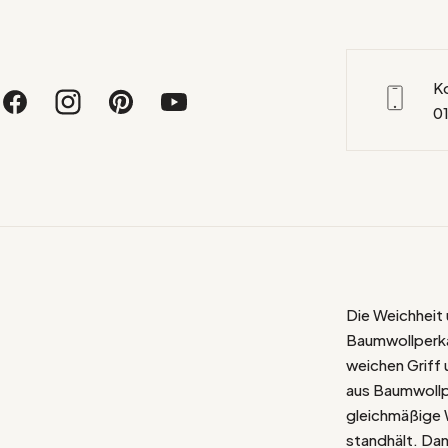
K
01
Die Weichhei
Baumwollperkal
weichen Griff
aus Baumwollpe
gleichmäßige 
standhält. Dan