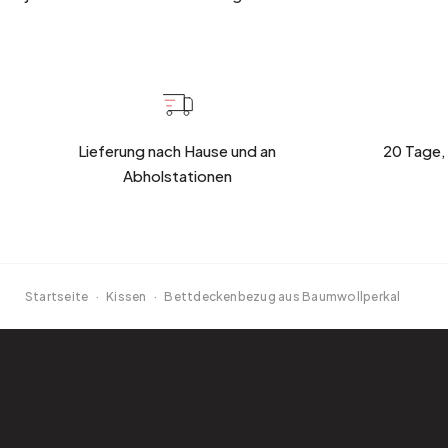
Lieferung nach Hause und an
20 Tage,
Abholstationen
Startseite
·
Kissen
·
Bettdeckenbezug aus Baumwollperkal