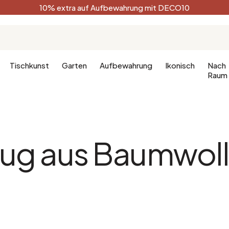
10% extra auf Aufbewahrung mit DECO10
Tischkunst
Garten
Aufbewahrung
Ikonisch
Nach
Raum
Küche
Terracotta
Badezimm
Deko-Ges
ug aus Baumwoll
Küchenmöbel
Schwarz
Dekoration
hlafzimmer
Leuchte für die Küche
Weiß
Badezimm
fzimmer
Waldgrün
Celadon
Pfauenblau
Golden