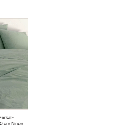
Garten und Terrasse
Frühjahrsaufräumen
b
erkal-
0 cm Ninon