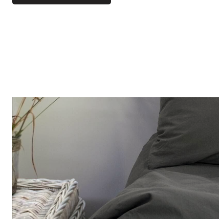
Bistro
Samt
Meeresufer
Blondes Holz
Flohmarkt
Pappmaché
Zeitgenössisch
Glas
Haussmannscher Geist
Zink und Galvano
Großes Hotel
Natürlich