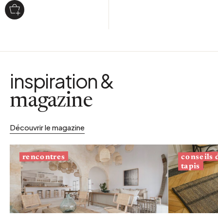
inspiration &
magazine
Découvrir le magazine
conseils
rencontres
tapis