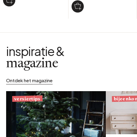
inspiratie &
magazine
Ontdek het magazine
bijeenko
versiertips