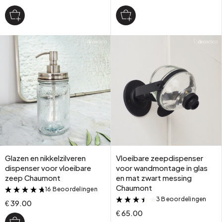
Glazen en nikkelzilveren
Vloeibare zeepdispenser
dispenser voor vloeibare
voor wandmontage in glas
zeep Chaumont
en mat zwart messing
Chaumont
16 Beoordelingen
&
3 Beoordelingen
&
€ 39.00
€ 65.00