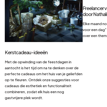
Freelancer v
door Nathal
Elke maand no
voor een dag" 
over een them
Kerstcadeau-ideeën
Met de opwinding van de feestdagen in
aantocht is het tijd om na te denken over de
perfecte cadeaus om het huis van je geliefden
op te fleuren. Ontdek onze suggesties voor
cadeaus die esthetiek en functionaliteit
combineren, zodat elk huis een nog
gastvrijere plek wordt.