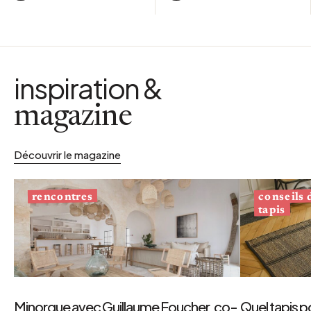
inspiration &
magazine
Découvrir le magazine
conseils
rencontres
tapis
Minorque avec Guillaume Foucher, co-
Quel tapis p