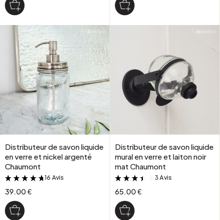
Distributeur de savon liquide
Distributeur de savon liquide
en verre et nickel argenté
mural en verre et laiton noir
Chaumont
mat Chaumont
16 Avis
3 Avis
&
&
39.00 €
65.00 €