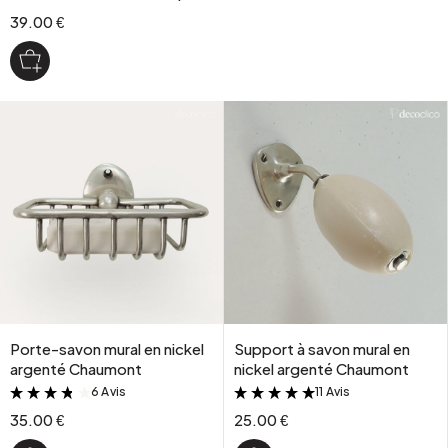
39.00 €
Porte-savon mural en nickel
Support à savon mural en
argenté Chaumont
nickel argenté Chaumont
6 Avis
11 Avis
&
&
35.00 €
25.00 €