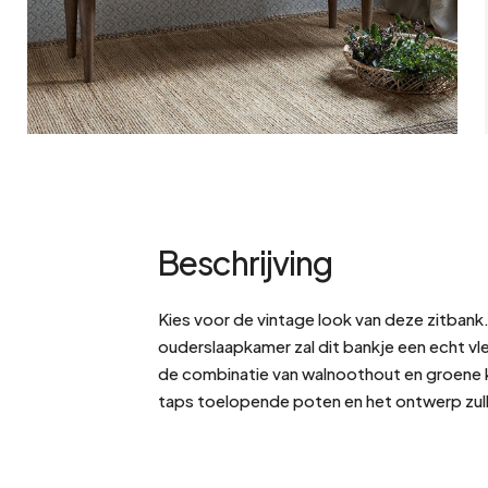
Bistrot
Fluweel
Seaside
Blond hout
Vlooienmarkt
Papier mache
Hedendaags
Glas
Haussmanniaanse geest
Verzinkt en gegalvanis
Grand Hotel
Natuurlijk
Beschrijving
Kies voor de vintage look van deze zitbank
ouderslaapkamer zal dit bankje een echt vl
de combinatie van walnoothout en groene 
taps toelopende poten en het ontwerp zull