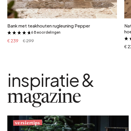
In winkelwagen
Bank met teakhouten rugleuning Pepper
Na
ho
6 Beoordelingen
&
€ 239
€ 299
€ 
inspiratie &
magazine
versiertips