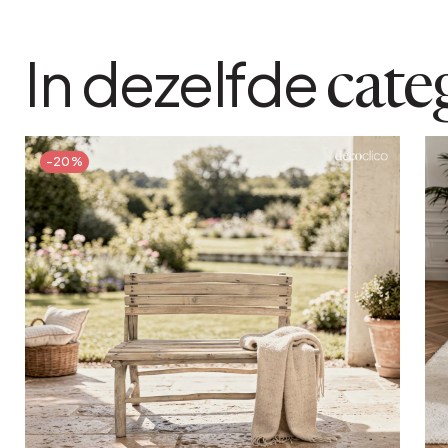
In dezelfde
cate
-20%