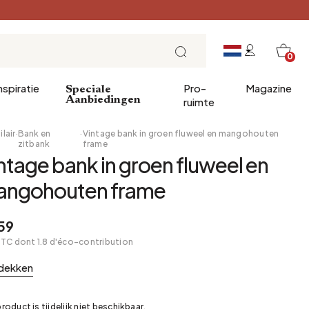
0
nspiratie
Pro-
Magazine
Speciale
Aanbiedingen
ruimte
lair
·
Bank en
·
Vintage bank in groen fluweel en mangohouten
zitbank
frame
ntage bank in groen fluweel en
ve geschenken
Invoer
Ontbijt
angohouten frame
decoratie
Eetkamer
Brunch
nnen
Kantoor
Lunch
59
Bibliotheek
Theetijd
TTC dont 1.8 d'éco-contribution
Wintertuin
Zondagavond
dekken
Kelder
Tapas en aperitieven
Zolder
Feesttafel
product is tijdelijk niet beschikbaar.