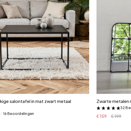
In winkelwagen
ige salontafel in mat zwart metaal
Zwarte metalen 
32 Be
&
16 Beoordelingen
&
€ 159
€ 199