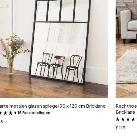
In winkelwagen
rte metalen glazen spiegel 90 x 120 cm Bricklane
Rechthoek
Bricklane
15 Beoordelingen
&
19
€ 119