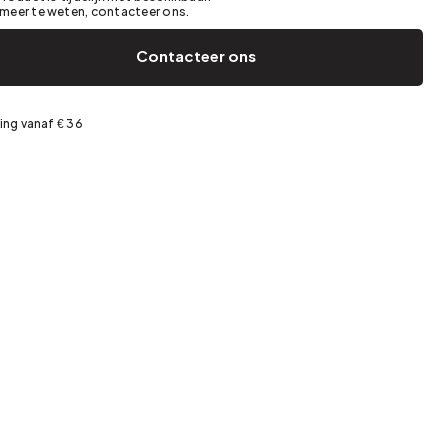
Tuin en terras
Voorjaarsopslag
meer te weten, contacteer ons.
Contacteer ons
ing vanaf € 36