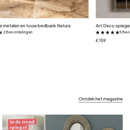
In winkelwagen
 metalen en touw bedbank Natura
Art Deco spiegel
2 Beoordelingen
5 Beo
&
&
€ 159
Ontdek het magazine
in de trend
spiegel