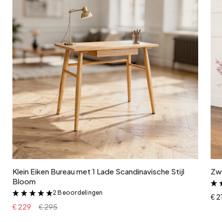
In winkelwagen
Klein Eiken Bureau met 1 Lade Scandinavische Stijl
Zwa
Bloom
2 Beoordelingen
&
€ 2
€ 229
€ 295