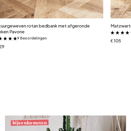
In winkelwagen
tuurgeweven rotan bedbank met afgeronde
Matzwarte
eken Pavone
9 Beoordelingen
&
€ 105
229
bijeenkomsten