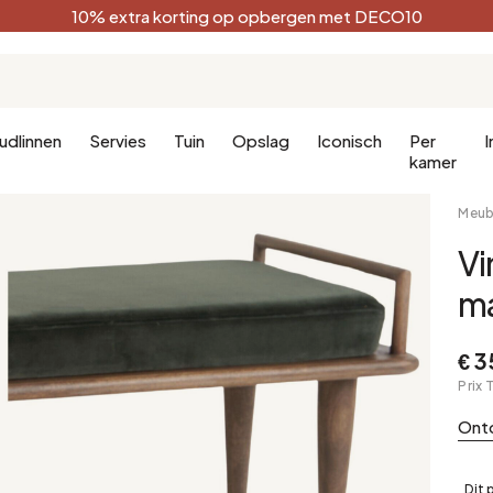
10% extra korting op opbergen met DECO10
udlinnen
Servies
Tuin
Opslag
Iconisch
Per
I
kamer
Meubi
Vi
Keuken
Terracotta
Badkamer
Decoratie
m
Keukenmeubels
Zwart
Badkamer 
en
Keukenverlichting
Wit
Badkamerli
€ 3
aapkamer
Bosgroen
Prix 
Celadon
Ont
Pauwblauw
Gouden
Dit 