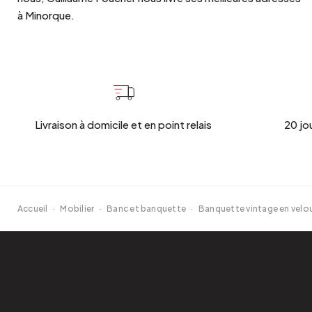
à Minorque.
Livraison à domicile et en point relais
20 jo
Accueil
·
Mobilier
·
Banc et banquette
·
Banquette vintage en velou