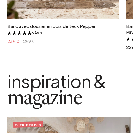
Ajouter au panier
Banc avec dossier en bois de teck Pepper
Ban
Pa
6 Avis
&
239 €
299 €
22
inspiration &
magazine
rencontres