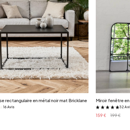
Ajouter au panier
e rectangulaire en métal noir mat Bricklane
Miroir fenêtre e
16 Avis
32 Av
&
&
159 €
199 €