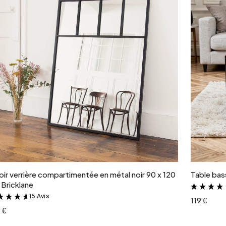
Ajouter au panier
oir verrière compartimentée en métal noir 90 x 120
Table bass
Bricklane
15 Avis
&
119 €
 €