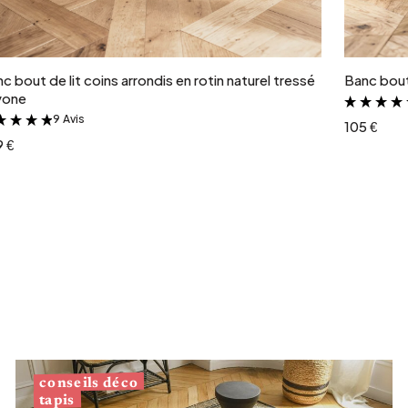
Ajouter au panier
c bout de lit coins arrondis en rotin naturel tressé
Banc bout 
vone
9 Avis
&
105 €
9 €
conseils déco
tapis