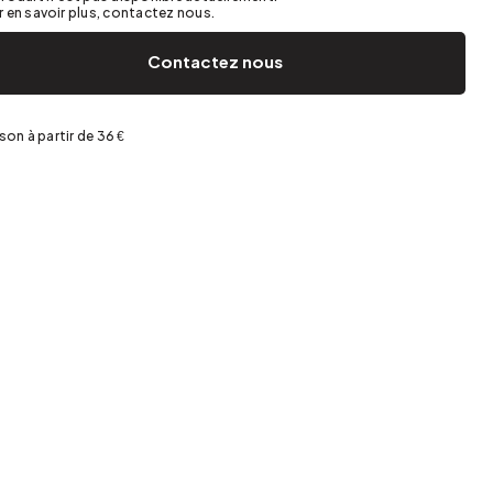
Jardin et terrasse
Rangement de printemps
 en savoir plus, contactez nous.
Contactez nous
ison à partir de 36 €