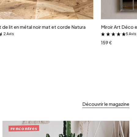
Ajouter au panier
de lit en métal noir mat et corde Natura
Miroir Art Déco en
2 Avis
5 Avis
&
&
159 €
Découvrir le magazine
rencontres