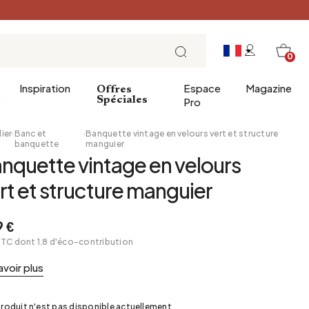
0
Inspiration
Espace
Magazine
Offres
e
Spéciales
Pro
ier
·
Banc et
·
Banquette vintage en velours vert et structure
banquette
manguier
nquette vintage en velours
ins
éco
Entrée
Petit Déjeuner
rt et structure manguier
a salle de bains
Salle à manger
Brunch
de bain
Bureau
Déjeuner
 €
Bibliothèque
L'heure du thé
TTC dont 1.8 d'éco-contribution
Jardin d'hiver
Dimanche soir
avoir plus
Cellier
Tapas et apéritif
Grenier
Table de fête
roduit n'est pas disponible actuellement.