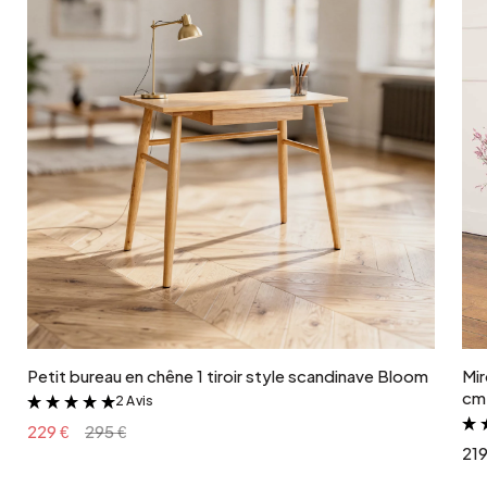
Ajouter au panier
Petit bureau en chêne 1 tiroir style scandinave Bloom
Mir
cm 
2 Avis
&
229 €
295 €
219