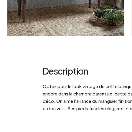
Bistrot
Velours
Bord de mer
Bois blond
Brocante
Papier mâché
Contemporain
Verre
Esprit Haussmannien
Zinc et galva
Grand hôtel
Naturel
Description
Optez pour le look vintage de cette banque
encore dans la chambre parentale, cette b
déco. On aime l'alliance du manguier finitio
coton vert. Ses pieds fuselés élégants et 