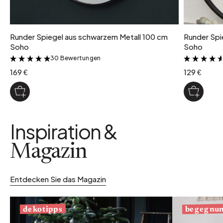
Runder Spiegel aus schwarzem Metall 100 cm
Runder Spi
Soho
Soho
30 Bewertungen
&
169 €
129 €
Inspiration &
Magazin
Entdecken Sie das Magazin
begegnu
dekotipps