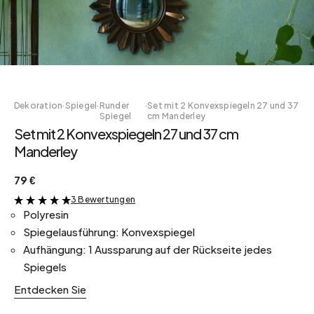
Dekoration
·
Spiegel
·
Runder
·
Set mit 2 Konvexspiegeln 27 und 37
Spiegel
cm Manderley
Set mit 2 Konvexspiegeln 27 und 37 cm
Manderley
79 €
3 Bewertungen
&
Polyresin
Spiegelausführung: Konvexspiegel
Aufhängung: 1 Aussparung auf der Rückseite jedes
Spiegels
Entdecken Sie