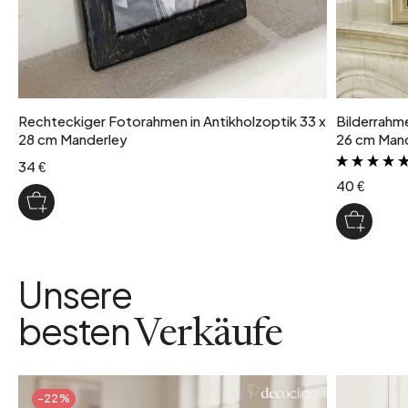
Rechteckiger Fotorahmen in Antikholzoptik 33 x
Bilderrahme
28 cm Manderley
26 cm Man
34 €
40 €
Unsere
besten
Verkäufe
-22%