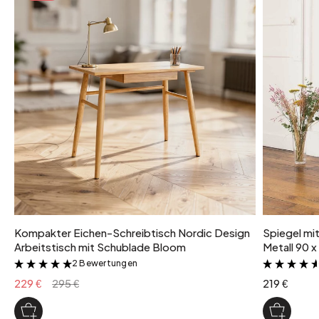
Kompakter Eichen-Schreibtisch Nordic Design
Spiegel mi
Arbeitstisch mit Schublade Bloom
Metall 90 x
2 Bewertungen
&
229 €
295 €
219 €