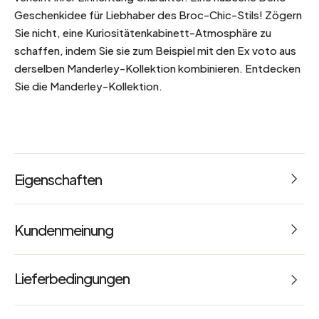
Geschenkidee für Liebhaber des Broc-Chic-Stils! Zögern
Sie nicht, eine Kuriositätenkabinett-Atmosphäre zu
schaffen, indem Sie sie zum Beispiel mit den Ex voto aus
derselben Manderley-Kollektion kombinieren. Entdecken
Sie die Manderley-Kollektion.
Eigenschaften
Abmessungen: L 37.5 x B 37.5 cm
Kundenmeinung
Gewicht: 2.3 kg
5
Referenz: 66208
Lieferbedingungen
Farbe
3 Avis
a
Braun