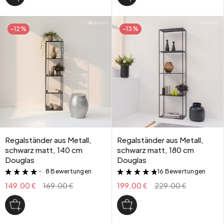
-12%
-13%
Regalständer aus Metall,
Regalständer aus Metall,
schwarz matt, 140 cm
schwarz matt, 180 cm
Douglas
Douglas
8 Bewertungen
16 Bewertungen
&
&
149.00 €
169.00 €
199.00 €
229.00 €