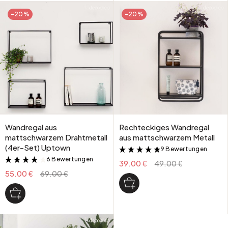
-20%
-20%
Wandregal aus
Rechteckiges Wandregal
mattschwarzem Drahtmetall
aus mattschwarzem Metall
(4er-Set) Uptown
9 Bewertungen
&
6 Bewertungen
&
39.00 €
49.00 €
55.00 €
69.00 €