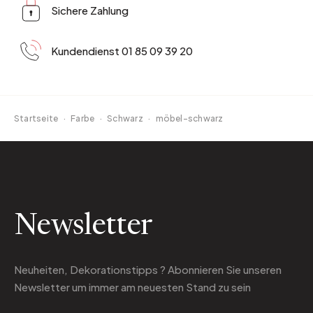
Sichere Zahlung
Kundendienst 01 85 09 39 20
Startseite
·
Farbe
·
Schwarz
·
möbel-schwarz
Newsletter
Neuheiten, Dekorationstipps ? Abonnieren Sie
unseren
Newsletter
um immer am neuesten Stand zu sein