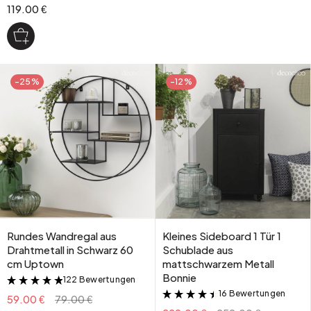
119.00 €
-25%
-12%
Rundes Wandregal aus
Kleines Sideboard 1 Tür 1
Drahtmetall in Schwarz 60
Schublade aus
cm Uptown
mattschwarzem Metall
Bonnie
122 Bewertungen
&
16 Bewertungen
&
59.00 €
79.00 €