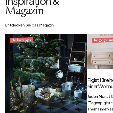
Inspiration &
Magazin
Entdecken Sie das Magazin
begegnu
dekotipps
Pigist für e
einer Wohnu
Jeden Monat l
"Tagespigisten
Thema ihrer/se