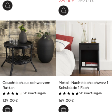
229.00 €
259.00 €
Couchtisch aus schwarzem
Metall-Nachttisch schwarz 1
Rattan
Schublade 1 Fach
3 Bewertungen
5 Bewertungen
&
&
139.00 €
169.00 €