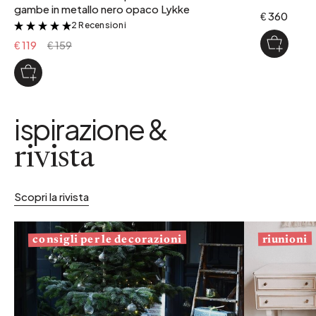
gambe in metallo nero opaco Lykke
€ 360
2 Recensioni
&
€ 119
€ 159
ispirazione &
rivista
Scopri la rivista
consigli per le decorazioni
riunioni