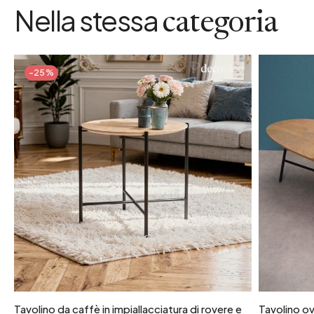
Nella stessa
categoria
-25%
Tavolino da caffè in impiallacciatura di rovere e
Tavolino ov