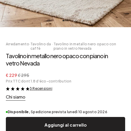
Arredamento
·
Tavolino da
·
Tavolino in metallo nero opaco con
caffè
piano in vetro Nevada
Tavolino in metallo nero opaco con piano in
vetro Nevada
€ 229
€ 295
Prix TTC dont 1.8 d'éco-contribution
3 Recensioni
&
Chi siamo
Disponibile,
Spedizione prevista lunedì 10 agosto 2026
Aggiungi al carrello