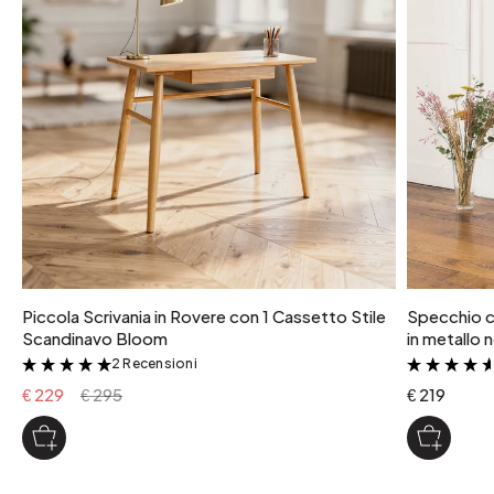
28 kg
colore
Nero
Piccola Scrivania in Rovere con 1 Cassetto Stile
Specchio c
Scandinavo Bloom
in metallo 
2 Recensioni
&
€ 229
€ 295
€ 219