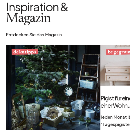
Inspiration &
Magazin
Entdecken Sie das Magazin
begegnu
dekotipps
Pigist für e
einer Wohnu
Jeden Monat l
"Tagespigisten