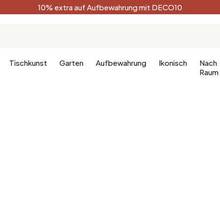
10% extra auf Aufbewahrung mit DECO10
Tischkunst
Garten
Aufbewahrung
Ikonisch
Nach
Raum
Küche
Terracotta
Badezimm
Deko-Ges
Küchenmöbel
Schwarz
Dekoration
hlafzimmer
Leuchte für die Küche
Weiß
Badezimm
fzimmer
Waldgrün
Celadon
Pfauenblau
Golden