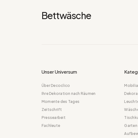
Bettwäsche
Unser Universum
Kateg
Über Decoclico
Mobilia
Ihre Dekoration nach Räumen
Dekora
Momente des Tages
Leucht
Zeitschrift
Wäsch
Pressearbeit
Tischk
Fachleute
Garten
Aufbew