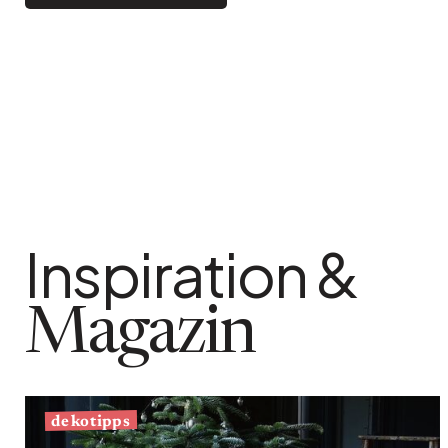
Bistro
Samt
Meeresufer
Blondes Holz
Flohmarkt
Pappmaché
Zeitgenössisch
Glas
Haussmannscher Geist
Zink und Galvano
Großes Hotel
Natürlich
Inspiration &
Magazin
dekotipps