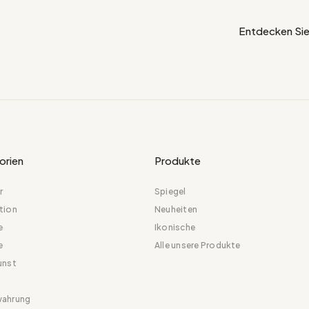
Entdecken Sie
orien
Produkte
r
Spiegel
tion
Neuheiten
e
Ikonische
e
Alle unsere Produkte
unst
ahrung