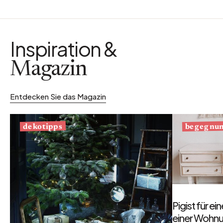
Inspiration &
Magazin
Entdecken Sie das Magazin
begegnu
dekotipps
Pigist für e
einer Wohnu