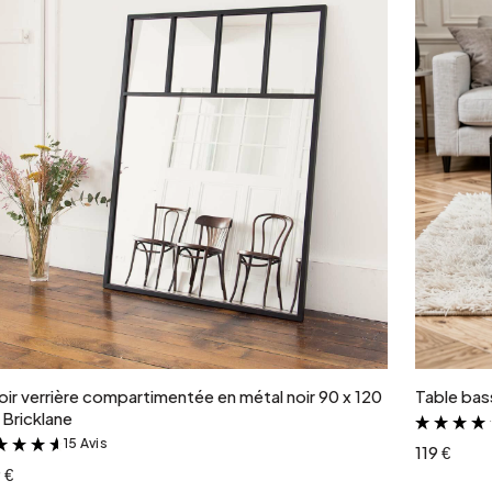
Ajouter au panier
oir verrière compartimentée en métal noir 90 x 120
Table bass
Bricklane
15 Avis
&
119 €
 €