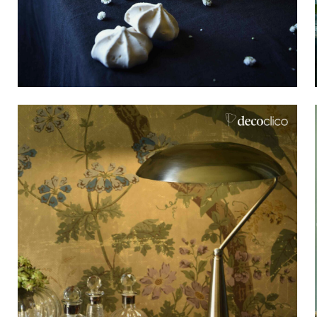
Bistrot
Velours
Bord de mer
Bois blond
Brocante
Papier mâché
Contemporain
Verre
Esprit Haussmannien
Zinc et galva
Grand hôtel
Naturel