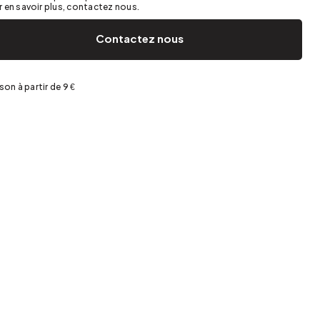
Jardin et terrasse
Rangement de printemps
 en savoir plus, contactez nous.
Contactez nous
ison à partir de 9 €