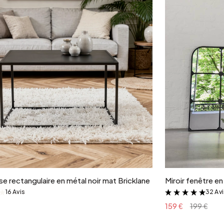
Ajouter au panier
e rectangulaire en métal noir mat Bricklane
Miroir fenêtre e
16 Avis
32 Av
&
&
159 €
199 €