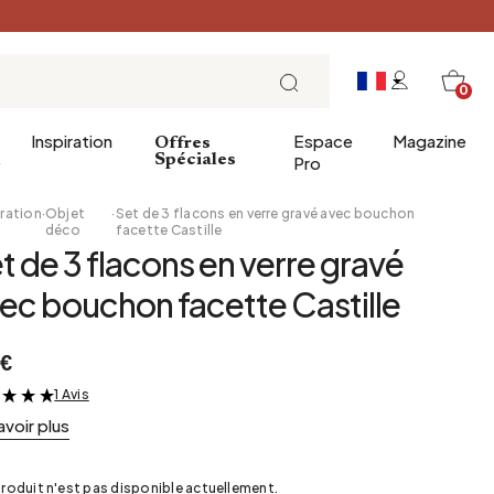
0
Inspiration
Espace
Magazine
Offres
e
Spéciales
Pro
ration
·
Objet
·
Set de 3 flacons en verre gravé avec bouchon
déco
facette Castille
t de 3 flacons en verre gravé
ins
éco
Entrée
Petit Déjeuner
ec bouchon facette Castille
a salle de bains
Salle à manger
Brunch
de bain
Bureau
Déjeuner
 €
Bibliothèque
L'heure du thé
1 Avis
&
Jardin d'hiver
Dimanche soir
avoir plus
Cellier
Tapas et apéritif
Grenier
Table de fête
roduit n'est pas disponible actuellement.