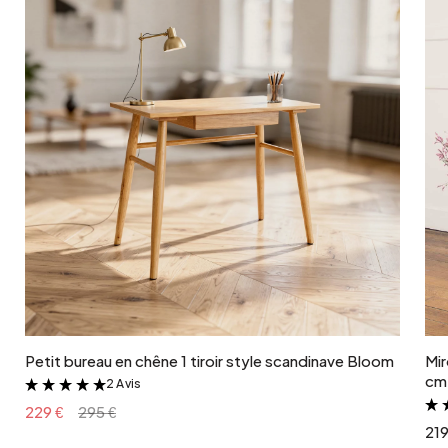
Ajouter au panier
Petit bureau en chêne 1 tiroir style scandinave Bloom
Mir
cm 
2 Avis
&
229 €
295 €
219