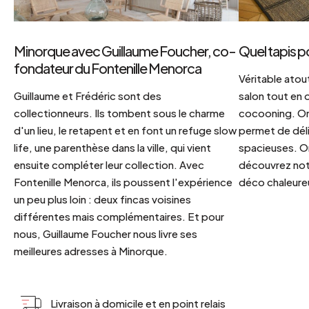
Minorque avec Guillaume Foucher, co-
Quel tapis p
fondateur du Fontenille Menorca
Véritable atout
Guillaume et Frédéric sont des
salon tout en
collectionneurs. Ils tombent sous le charme
cocooning. On 
d'un lieu, le retapent et en font un refuge slow
permet de déli
life, une parenthèse dans la ville, qui vient
spacieuses. Or
ensuite compléter leur collection. Avec
découvrez notr
Fontenille Menorca, ils poussent l'expérience
déco chaleureu
un peu plus loin : deux fincas voisines
différentes mais complémentaires. Et pour
nous, Guillaume Foucher nous livre ses
meilleures adresses à Minorque.
Livraison à domicile et en point relais