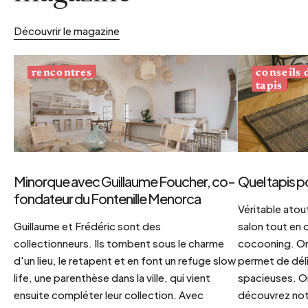
Découvrir le magazine
conseils
rencontres
tapis
Minorque avec Guillaume Foucher, co-
Quel tapis p
fondateur du Fontenille Menorca
Véritable atout
Guillaume et Frédéric sont des
salon tout en
collectionneurs. Ils tombent sous le charme
cocooning. On 
d'un lieu, le retapent et en font un refuge slow
permet de déli
life, une parenthèse dans la ville, qui vient
spacieuses. Or
ensuite compléter leur collection. Avec
découvrez notr