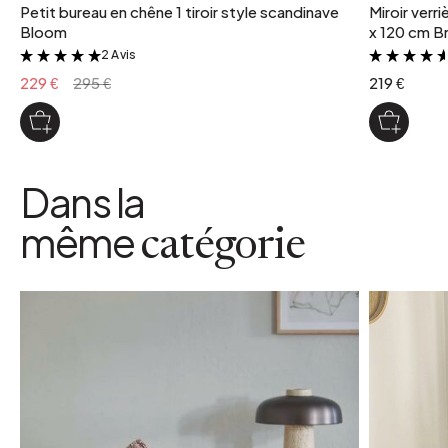
Petit bureau en chêne 1 tiroir style scandinave
Miroir verr
Bloom
x 120 cm Br
2 Avis
&
229 €
295 €
219 €
Dans la
même
catégorie