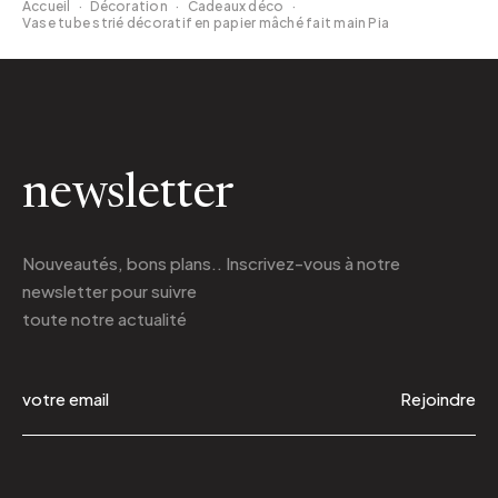
Accueil
·
Décoration
·
Cadeaux déco
·
Vase tube strié décoratif en papier mâché fait main Pia
newsletter
Nouveautés, bons plans.. Inscrivez-vous à
notre
newsletter
pour suivre
toute notre actualité
Rejoindre