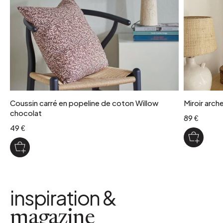
Coussin carré en popeline de coton Willow
Miroir arch
chocolat
89 €
49 €
inspiration &
magazine