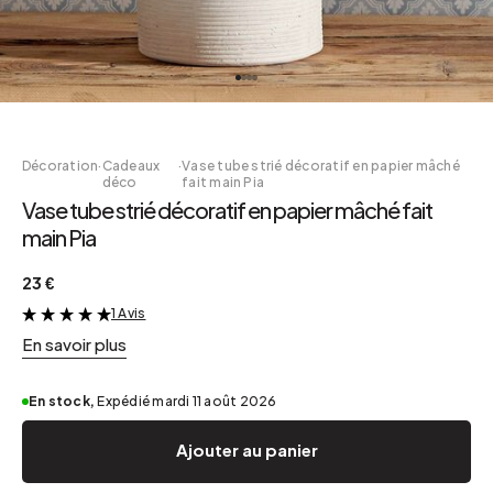
Décoration
·
Cadeaux
·
Vase tube strié décoratif en papier mâché
déco
fait main Pia
Vase tube strié décoratif en papier mâché fait
main Pia
23 €
1 Avis
&
En savoir plus
En stock,
Expédié mardi 11 août 2026
Ajouter au panier