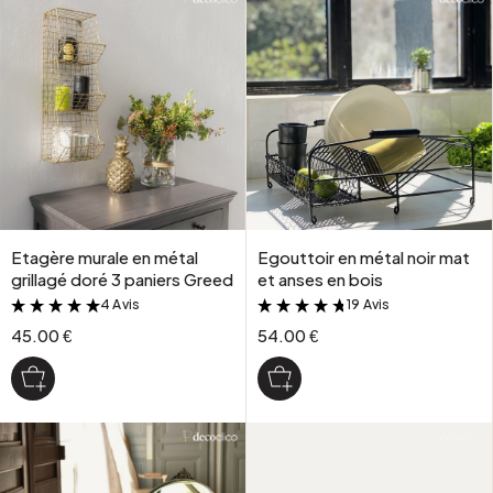
Etagère murale en métal
Egouttoir en métal noir mat
grillagé doré 3 paniers Greed
et anses en bois
4 Avis
19 Avis
&
&
45.00 €
54.00 €