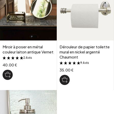
Miroir à poser en métal
Dérouleur de papier toilette
couleur laiton antique Vernet
mural en nickel argenté
Chaumont
2 Avis
&
9 Avis
&
40.00 €
35.00 €