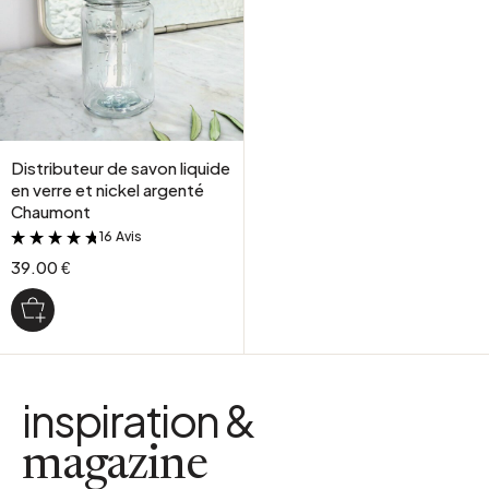
Distributeur de savon liquide
en verre et nickel argenté
Chaumont
16 Avis
&
39.00 €
inspiration &
magazine