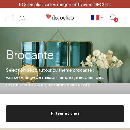
10% en plus sur les rangements avec DECO10
20
0
Brocante
Sélection déco autour du thème brocante :
vaisselle, linge de maison, lampes, meubles, des
objets déco qui ont une âme et un passé,
improvisez-vous antiquaire.
Filtrer et trier