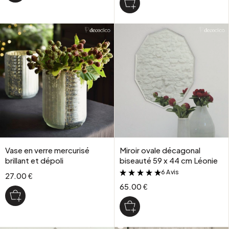
Vase en verre mercurisé
Miroir ovale décagonal
brillant et dépoli
biseauté 59 x 44 cm Léonie
6 Avis
&
27.00 €
65.00 €