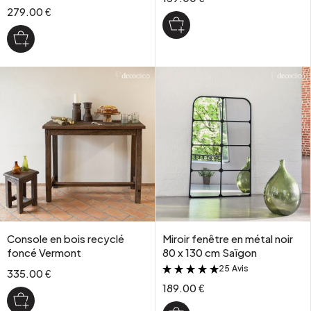
279.00 €
Console en bois recyclé
Miroir fenêtre en métal noir
foncé Vermont
80 x 130 cm Saïgon
25 Avis
&
335.00 €
189.00 €