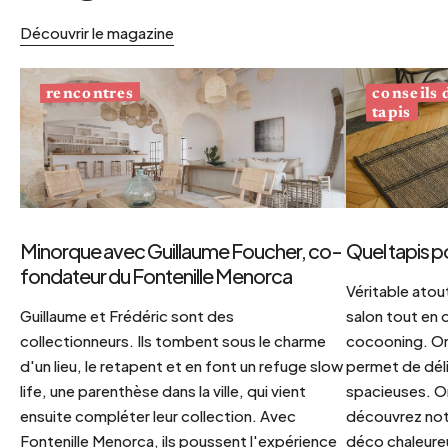
Découvrir le magazine
conseils
rencontres
tapis
Minorque avec Guillaume Foucher, co-
Quel tapis p
fondateur du Fontenille Menorca
Véritable atout
Guillaume et Frédéric sont des
salon tout en
collectionneurs. Ils tombent sous le charme
cocooning. On 
d'un lieu, le retapent et en font un refuge slow
permet de déli
life, une parenthèse dans la ville, qui vient
spacieuses. Or
ensuite compléter leur collection. Avec
découvrez notr
Fontenille Menorca, ils poussent l'expérience
déco chaleureu