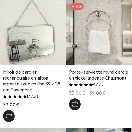
-10%
Miroir de barbier
Porte-serviette mural cercle
rectangulaire en laiton
en nickel argenté Chaumont
argenté avec chaîne 39 x 28
4 Avis
&
cm Chaumont
35.00 €
39.00 €
17 Avis
&
79.00 €