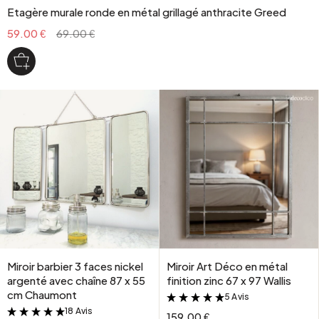
Etagère murale ronde en métal grillagé anthracite Greed
59.00 €
69.00 €
Miroir barbier 3 faces nickel
Miroir Art Déco en métal
argenté avec chaîne 87 x 55
finition zinc 67 x 97 Wallis
cm Chaumont
5 Avis
&
18 Avis
&
159.00 €