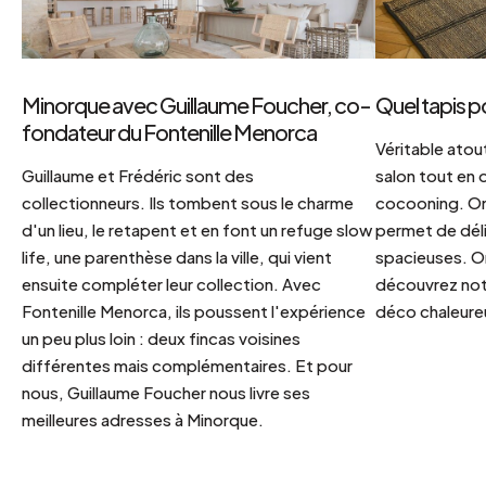
Minorque avec Guillaume Foucher, co-
Quel tapis p
fondateur du Fontenille Menorca
Véritable atout
Guillaume et Frédéric sont des
salon tout en
collectionneurs. Ils tombent sous le charme
cocooning. On 
d'un lieu, le retapent et en font un refuge slow
permet de déli
life, une parenthèse dans la ville, qui vient
spacieuses. Or
ensuite compléter leur collection. Avec
découvrez notr
Fontenille Menorca, ils poussent l'expérience
déco chaleureu
un peu plus loin : deux fincas voisines
différentes mais complémentaires. Et pour
nous, Guillaume Foucher nous livre ses
meilleures adresses à Minorque.