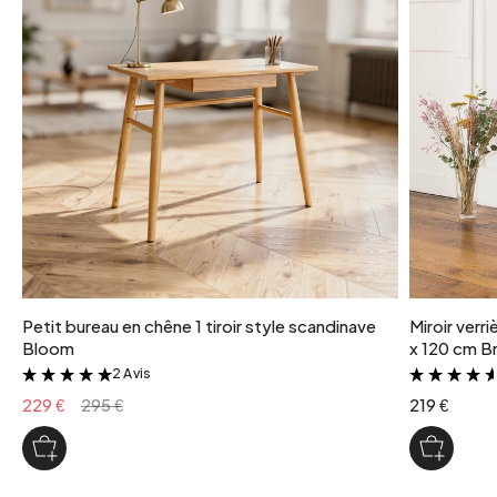
Petit bureau en chêne 1 tiroir style scandinave
Miroir verr
Bloom
x 120 cm Br
2 Avis
&
229 €
295 €
219 €