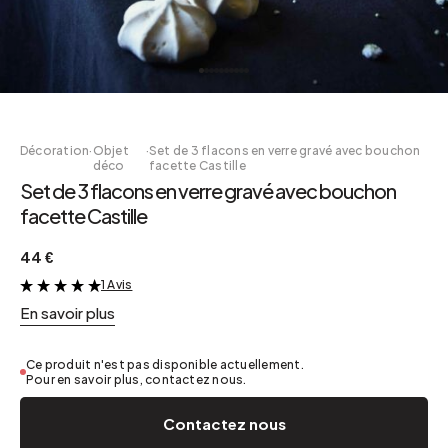
Décoration
·
Objet
·
Set de 3 flacons en verre gravé avec bouchon
déco
facette Castille
Set de 3 flacons en verre gravé avec bouchon
facette Castille
44 €
1 Avis
&
En savoir plus
Ce produit n'est pas disponible actuellement.
Pour en savoir plus, contactez nous.
Contactez nous