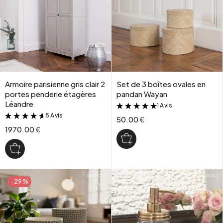
Armoire parisienne gris clair 2
Set de 3 boîtes ovales en
portes penderie étagères
pandan Wayan
Léandre
1 Avis
&
5 Avis
&
50.00 €
1970.00 €
-29%