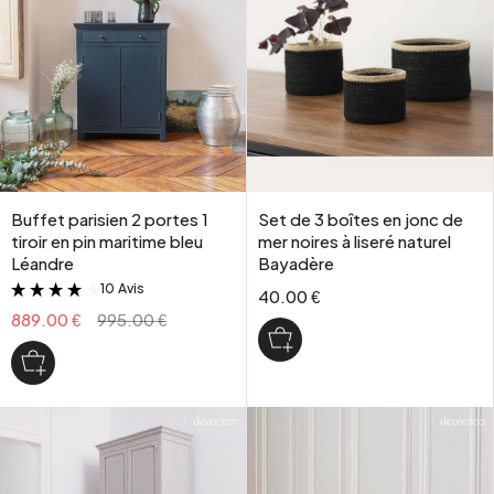
Buffet parisien 2 portes 1
Set de 3 boîtes en jonc de
tiroir en pin maritime bleu
mer noires à liseré naturel
Léandre
Bayadère
10 Avis
&
40.00 €
889.00 €
995.00 €