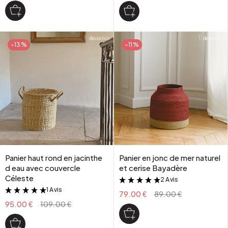
-13%
-11%
Panier haut rond en jacinthe
Panier en jonc de mer naturel
d eau avec couvercle
et cerise Bayadère
Céleste
2 Avis
&
1 Avis
&
79.00 €
89.00 €
95.00 €
109.00 €