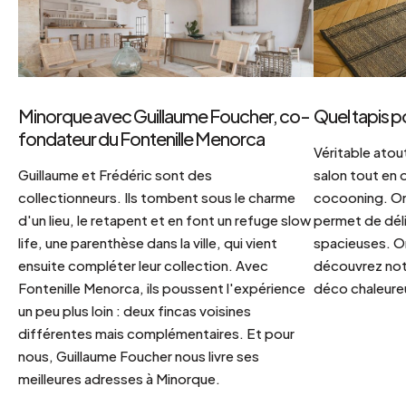
Minorque avec Guillaume Foucher, co-
Quel tapis p
fondateur du Fontenille Menorca
Véritable atout
Guillaume et Frédéric sont des
salon tout en
collectionneurs. Ils tombent sous le charme
cocooning. On 
d'un lieu, le retapent et en font un refuge slow
permet de déli
life, une parenthèse dans la ville, qui vient
spacieuses. Or
ensuite compléter leur collection. Avec
découvrez notr
Fontenille Menorca, ils poussent l'expérience
déco chaleureu
un peu plus loin : deux fincas voisines
différentes mais complémentaires. Et pour
nous, Guillaume Foucher nous livre ses
meilleures adresses à Minorque.