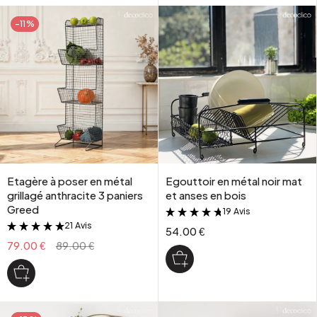
-11%
Etagère à poser en métal
Egouttoir en métal noir mat
grillagé anthracite 3 paniers
et anses en bois
Greed
19 Avis
&
21 Avis
&
54.00 €
79.00 €
89.00 €