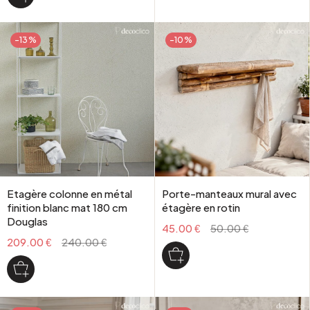
-13%
-10%
Etagère colonne en métal
Porte-manteaux mural avec
finition blanc mat 180 cm
étagère en rotin
Douglas
45.00 €
50.00 €
209.00 €
240.00 €