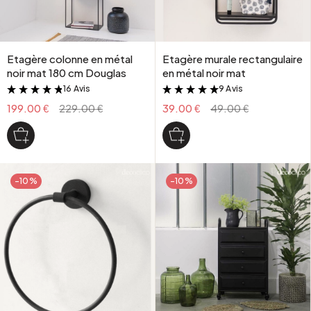
Etagère colonne en métal
Etagère murale rectangulaire
noir mat 180 cm Douglas
en métal noir mat
16 Avis
9 Avis
&
&
199.00 €
229.00 €
39.00 €
49.00 €
-10%
-10%