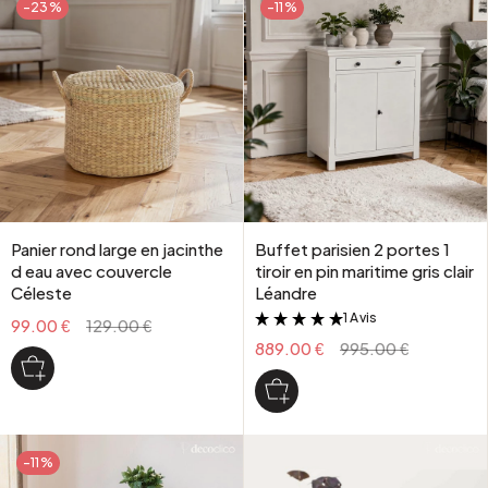
-23%
-11%
Panier rond large en jacinthe
Buffet parisien 2 portes 1
d eau avec couvercle
tiroir en pin maritime gris clair
Céleste
Léandre
1 Avis
&
99.00 €
129.00 €
889.00 €
995.00 €
-11%