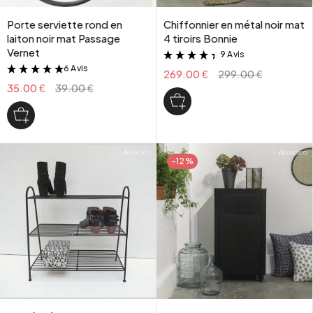
Porte serviette rond en
Chiffonnier en métal noir mat
laiton noir mat Passage
4 tiroirs Bonnie
Vernet
9 Avis
&
6 Avis
&
269.00 €
299.00 €
35.00 €
39.00 €
-12%