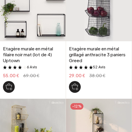
Etagère murale en métal
Etagère murale en métal
filaire noir mat (lot de 4)
grillagé anthracite 3 paniers
Uptown
Greed
6 Avis
52 Avis
&
&
55.00 €
69.00 €
29.00 €
38.00 €
-12%