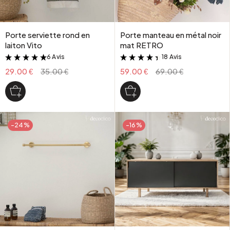
Porte serviette rond en
Porte manteau en métal noir
laiton Vito
mat RETRO
6 Avis
18 Avis
&
&
29.00 €
35.00 €
59.00 €
69.00 €
-24%
-16%