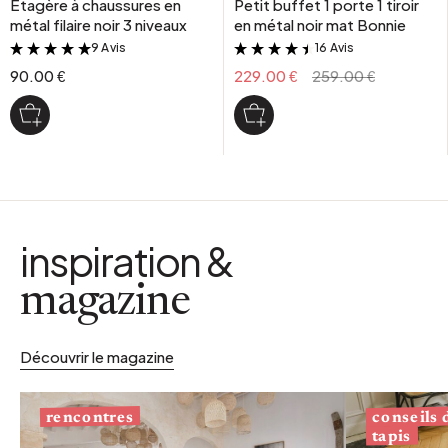
Etagère à chaussures en
Petit buffet 1 porte 1 tiroir
métal filaire noir 3 niveaux
en métal noir mat Bonnie
9 Avis
16 Avis
&
&
90.00 €
229.00 €
259.00 €
inspiration &
magazine
Découvrir le magazine
conseils
rencontres
tapis