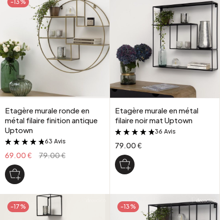
-13%
Etagère murale ronde en
Etagère murale en métal
métal filaire finition antique
filaire noir mat Uptown
Uptown
36 Avis
&
63 Avis
&
79.00 €
69.00 €
79.00 €
-17%
-13%