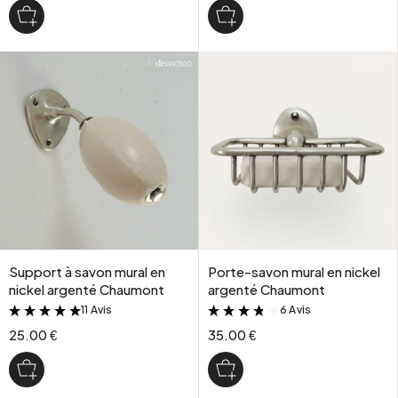
Support à savon mural en
Porte-savon mural en nickel
nickel argenté Chaumont
argenté Chaumont
11 Avis
6 Avis
&
&
25.00 €
35.00 €