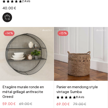
2 Avis
&
40.00 €
-14%
-13%
Etagère murale ronde en
Panier en mendong style
métal grillagé anthracite
vintage Sumba
Greed
8 Avis
&
59.00 €
69.00 €
69.00 €
79.00 €