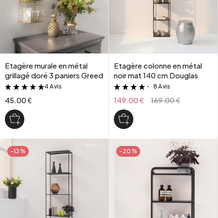
Etagère murale en métal
Etagère colonne en métal
grillagé doré 3 paniers Greed
noir mat 140 cm Douglas
4 Avis
8 Avis
&
&
45.00 €
149.00 €
169.00 €
-13%
-20%