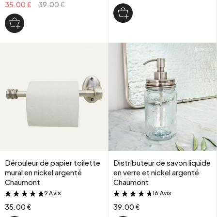
35.00 €
39.00 €
Dérouleur de papier toilette
Distributeur de savon liquide
mural en nickel argenté
en verre et nickel argenté
Chaumont
Chaumont
9 Avis
16 Avis
&
&
35.00 €
39.00 €