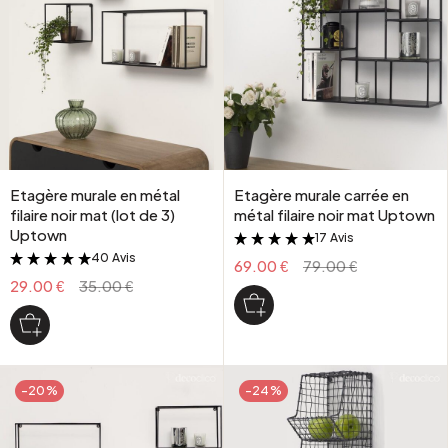
Etagère murale en métal
Etagère murale carrée en
filaire noir mat (lot de 3)
métal filaire noir mat Uptown
Uptown
17 Avis
&
40 Avis
&
69.00 €
79.00 €
29.00 €
35.00 €
-20%
-24%