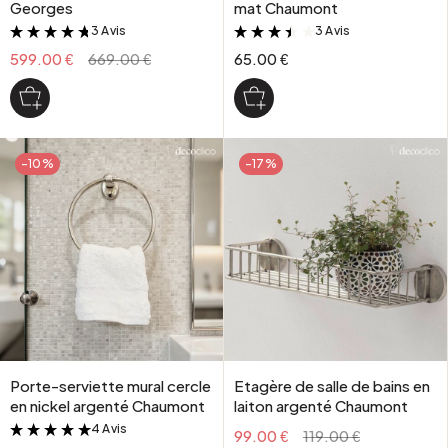
Georges
mat Chaumont
3 Avis
3 Avis
&
&
599.00 €
669.00 €
65.00 €
-10%
-17%
Porte-serviette mural cercle
Etagère de salle de bains en
en nickel argenté Chaumont
laiton argenté Chaumont
4 Avis
&
99.00 €
119.00 €