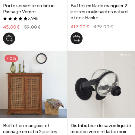
Porte serviette en laiton
Buffet enfilade manguier 2
Passage Vernet
portes coulissantes naturel
et noir Hanko
3 Avis
&
419.00 €
499.00 €
45.00 €
59.00 €
-10%
Buffet en manguier et
Distributeur de savon liquide
cannage en rotin 2 portes
mural en verre et laiton noir