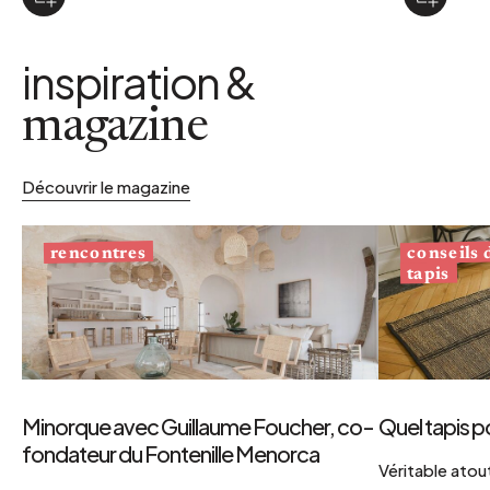
inspiration &
magazine
Découvrir le magazine
conseils
rencontres
tapis
Minorque avec Guillaume Foucher, co-
Quel tapis p
fondateur du Fontenille Menorca
Véritable atout