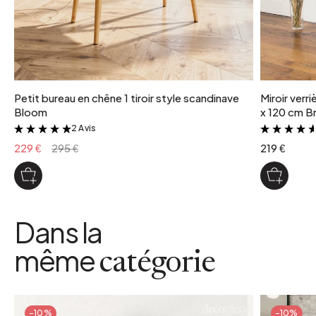
Petit bureau en chêne 1 tiroir style scandinave
Miroir verr
Bloom
x 120 cm Br
2 Avis
&
229 €
295 €
219 €
Dans la
même
catégorie
-10%
-10%