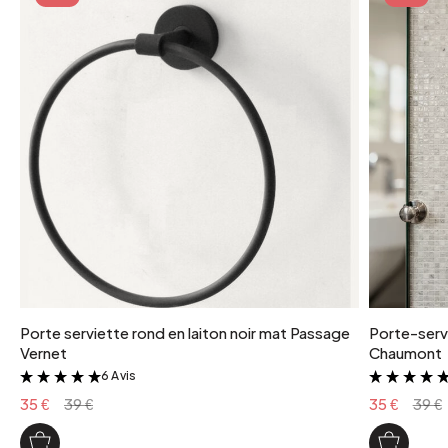
Porte serviette rond en laiton noir mat Passage
Porte-servi
Vernet
Chaumont
6 Avis
&
35 €
39 €
35 €
39 €