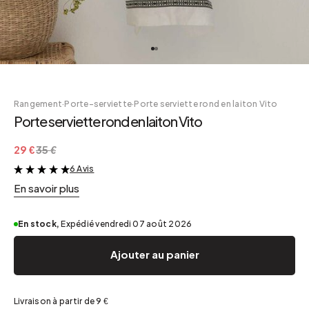
Rangement
·
Porte-serviette
·
Porte serviette rond en laiton Vito
Porte serviette rond en laiton Vito
29 €
35 €
6 Avis
&
En savoir plus
En stock,
Expédié vendredi 07 août 2026
Ajouter au panier
Livraison à partir de 9 €