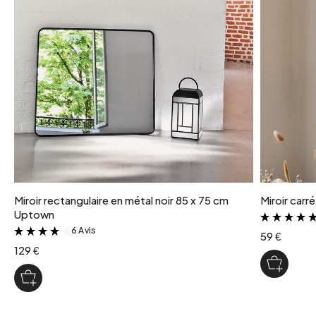
coloris
Gold
Miroir rectangulaire en métal noir 85 x 75 cm
Miroir carr
Uptown
6 Avis
&
59 €
129 €