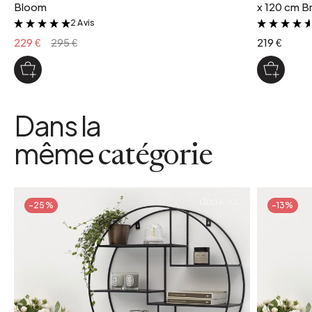
Bloom
x 120 cm Br
2 Avis
&
229 €
295 €
219 €
Dans la
même
catégorie
-25%
-13%