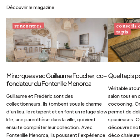
Découvrir le magazine
conseils
rencontres
tapis
Minorque avec Guillaume Foucher, co-
Quel tapis p
fondateur du Fontenille Menorca
Véritable atout
Guillaume et Frédéric sont des
salon tout en
collectionneurs. Ils tombent sous le charme
cocooning. On 
d'un lieu, le retapent et en font un refuge slow
permet de déli
life, une parenthèse dans la ville, qui vient
spacieuses. Or
ensuite compléter leur collection. Avec
découvrez notr
Fontenille Menorca, ils poussent l'expérience
déco chaleureu