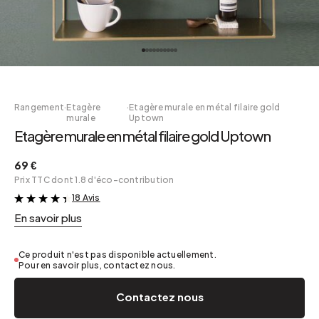
Rangement
·
Etagère
·
Etagère murale en métal filaire gold
murale
Uptown
Etagère murale en métal filaire gold Uptown
69 €
Prix TTC dont 1.8 d'éco-contribution
18 Avis
&
En savoir plus
Ce produit n'est pas disponible actuellement.
Pour en savoir plus, contactez nous.
Contactez nous