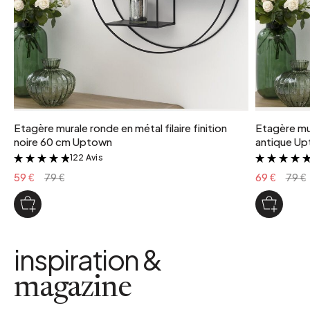
Etagère murale ronde en métal filaire finition
Etagère mur
noire 60 cm Uptown
antique U
122 Avis
&
59 €
79 €
69 €
79 €
inspiration &
magazine