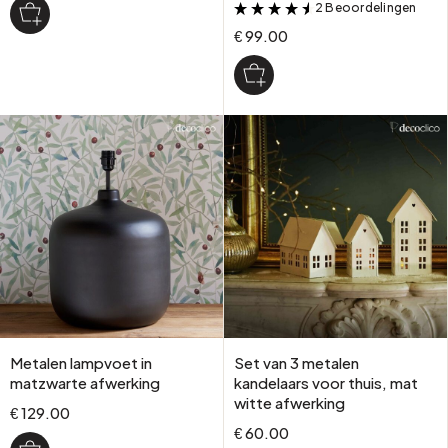
2 Beoordelingen
&
€ 99.00
Metalen lampvoet in
Set van 3 metalen
matzwarte afwerking
kandelaars voor thuis, mat
witte afwerking
€ 129.00
€ 60.00