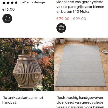
vloerkleed van gerecyclede
6 Beoordelingen
&
vezels parelgrijs voor binnen
€ 16.00
en buiten 140 Moka
€ 79.00
€ 99.00
Rotan kaarslantaarn met
Rechthoekig handgeweven
handvat
vloerkleed van gerecyclede
vezels parelgrijs voor binnen