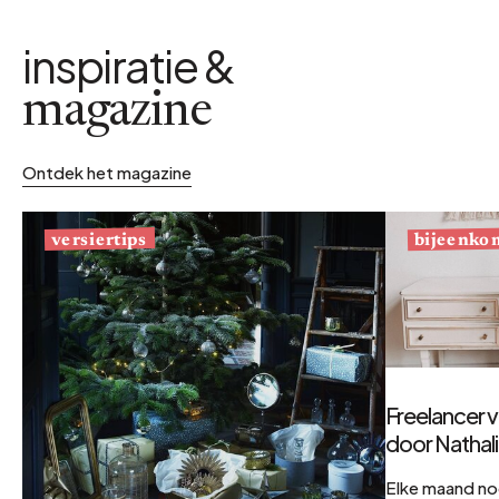
inspiratie &
magazine
Ontdek het magazine
bijeenko
versiertips
Freelancer v
door Nathal
Elke maand no