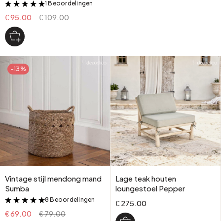
1 Beoordelingen
&
€ 95.00
€ 109.00
-13%
Vintage stijl mendong mand
Lage teak houten
Sumba
loungestoel Pepper
8 Beoordelingen
&
€ 275.00
€ 69.00
€ 79.00