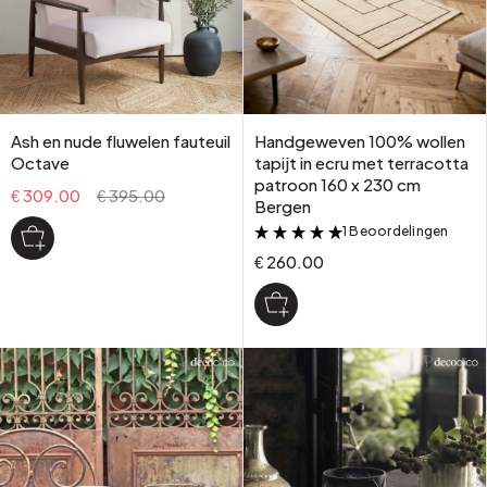
Ash en nude fluwelen fauteuil
Handgeweven 100% wollen
Octave
tapijt in ecru met terracotta
patroon 160 x 230 cm
€ 309.00
€ 395.00
Bergen
1 Beoordelingen
&
€ 260.00