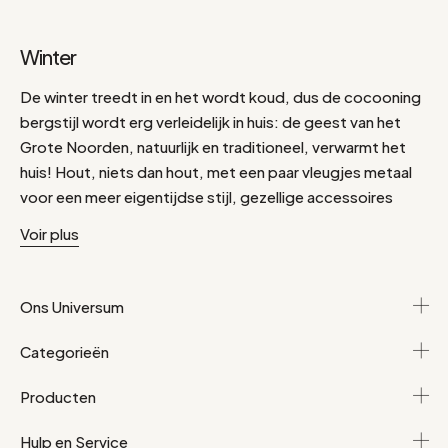
Winter
De winter treedt in en het wordt koud, dus de cocooning
bergstijl wordt erg verleidelijk in huis: de geest van het
Grote Noorden, natuurlijk en traditioneel, verwarmt het
huis! Hout, niets dan hout, met een paar vleugjes metaal
voor een meer eigentijdse stijl, gezellige accessoires
(mooie kaarsen, zachte kussens, wollen plaids), een paar
Voir plus
typische bergobjecten (sneeuwvlokmotieven, sleeën of
bellen) voor een cocooning decor en je bent er helemaal
klaar voor!
Ons Universum
Categorieën
Producten
Hulp en Service