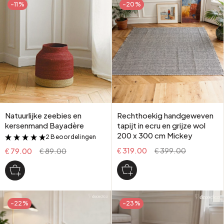
-11%
-20%
Natuurlijke zeebies en
Rechthoekig handgeweven
kersenmand Bayadère
tapijt in ecru en grijze wol
200 x 300 cm Mickey
2 Beoordelingen
&
€ 319.00
€ 399.00
€ 79.00
€ 89.00
-22%
-23%