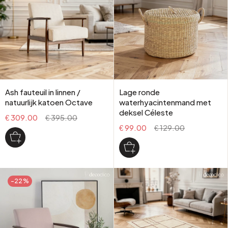
Ash fauteuil in linnen /
Lage ronde
natuurlijk katoen Octave
waterhyacintenmand met
deksel Céleste
€ 309.00
€ 395.00
€ 99.00
€ 129.00
-22%