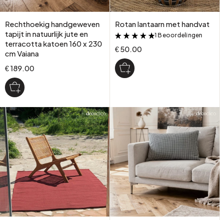
Rechthoekig handgeweven
Rotan lantaarn met handvat
tapijt in natuurlijk jute en
1 Beoordelingen
&
terracotta katoen 160 x 230
€ 50.00
cm Vaiana
€ 189.00