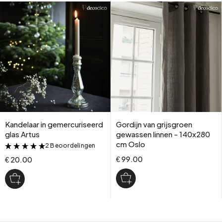
Kandelaar in gemercuriseerd
Gordijn van grijsgroen
glas Artus
gewassen linnen - 140x280
cm Oslo
2 Beoordelingen
&
€ 99.00
€ 20.00