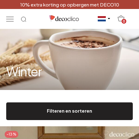
10% extra korting op opbergen met DECO10
20
0
Winter
Filteren en sorteren
-13%