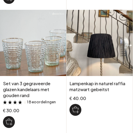
Set van 3 gegraveerde
Lampenkap in naturel raffia
glazen kandelaars met
matzwart gebeitst
gouden rand
€ 40.00
1 Beoordelingen
&
€ 30.00