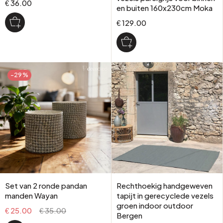
€ 36.00
en buiten 160x230cm Moka
€ 129.00
-29%
Set van 2 ronde pandan
Rechthoekig handgeweven
manden Wayan
tapijt in gerecyclede vezels
groen indoor outdoor
€ 25.00
€ 35.00
Bergen