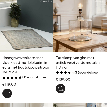
Handgeweven katoenen
Tafellamp van glas met
vloerkleed met blokprint in
antiek verzilverde metalen
ecru met houtskoolpatroon
fitting
160 x 230
3 Beoordelingen
&
2 Beoordelingen
&
€ 139.00
€ 119.00