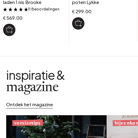
laden 1 nis Brooke
poten Lykke
11 Beoordelingen
&
€ 299.00
€ 569.00
inspiratie &
magazine
Ontdek het magazine
bijeenko
versiertips