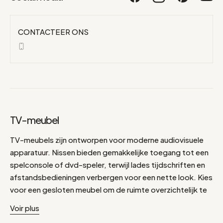
CONTACTEER ONS
TV-meubel
TV-meubels zijn ontworpen voor moderne audiovisuele
apparatuur. Nissen bieden gemakkelijke toegang tot een
spelconsole of dvd-speler, terwijl lades tijdschriften en
afstandsbedieningen verbergen voor een nette look. Kies
voor een gesloten meubel om de ruimte overzichtelijk te
houden. Aan de andere kant kan een open tv-meubel je
Voir plus
dvd-collectie of je decoratieve accessoires laten zien,