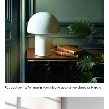
Paddestoel-tafellamp in ivoorkleurig geëmailleerd metaal Harold