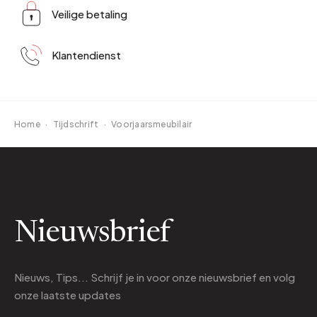
Veilige betaling
Klantendienst
Home
·
Tijdschrift
·
Voorjaarsmeubilair
Nieuwsbrief
Nieuws, Tips... Schrijf je in voor onze nieuwsbrief en volg
onze laatste updates