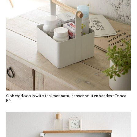
Opbergdoos in wit staal met natuur essenhouten handvat Tosca
PM