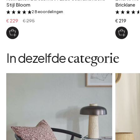
Stijl Bloom
Bricklane
2 Beoordelingen
&
€ 229
€ 295
€ 219
In dezelfde
categorie