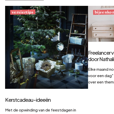
bijeenko
versiertips
Freelancer v
door Nathal
Elke maand no
voor een dag" 
over een them
Kerstcadeau-ideeën
Met de opwinding van de feestdagen in