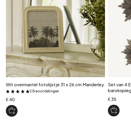
ophangsysteem
2 inkepingen voor verticaal en horizontaal ophangen
kleur
Bruin
Wit overmantel fotolijstje 31 x 26 cm Manderley
Set van 4 
barokspieg
2 Beoordelingen
&
€ 35
€ 40