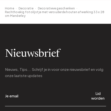
Home
·
Decoratie
·
Decoratieve geschenken
·
Rechthoekig fotolijstje met verouderde houten afwerking 33 x 28
cm Manderley
Nieuwsbrief
Nieuws, Tips... Schrijf je in voor onze nieuwsbrief en volg
onze laatste updates
Lid
worden