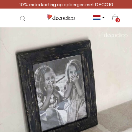
10% extra korting op opbergen met DECO10
20
0